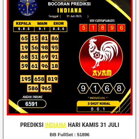
PREDIKSI
INDIANA
HARI KAMIS 31 JULI
BB FullSet : 51896