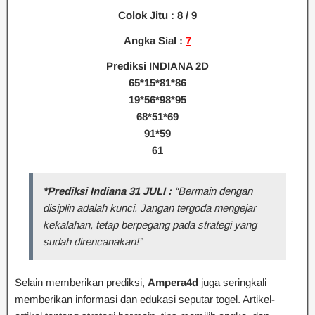
Colok Jitu : 8 / 9
Angka Sial :
7
Prediksi INDIANA 2D
65*15*81*86
19*56*98*95
68*51*69
91*59
61
*Prediksi Indiana 31 JULI :
“Bermain dengan
disiplin adalah kunci. Jangan tergoda mengejar
kekalahan, tetap berpegang pada strategi yang
sudah direncanakan!”
Selain memberikan prediksi,
Ampera4d
juga seringkali
memberikan informasi dan edukasi seputar togel. Artikel-