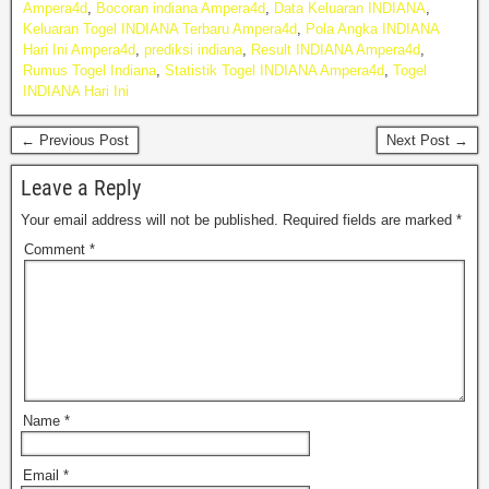
Ampera4d
,
Bocoran indiana Ampera4d
,
Data Keluaran INDIANA
,
Keluaran Togel INDIANA Terbaru Ampera4d
,
Pola Angka INDIANA
Hari Ini Ampera4d
,
prediksi indiana
,
Result INDIANA Ampera4d
,
Rumus Togel Indiana
,
Statistik Togel INDIANA Ampera4d
,
Togel
INDIANA Hari Ini
← Previous Post
Next Post →
Leave a Reply
Your email address will not be published.
Required fields are marked
*
Comment
*
Name
*
Email
*