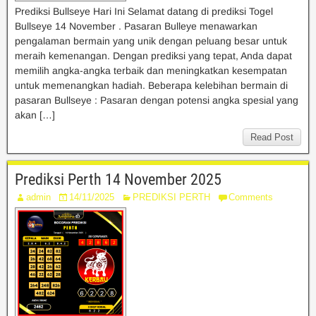
Prediksi Bullseye Hari Ini Selamat datang di prediksi Togel
Bullseye 14 November . Pasaran Bulleye menawarkan
pengalaman bermain yang unik dengan peluang besar untuk
meraih kemenangan. Dengan prediksi yang tepat, Anda dapat
memilih angka-angka terbaik dan meningkatkan kesempatan
untuk memenangkan hadiah. Beberapa kelebihan bermain di
pasaran Bullseye : Pasaran dengan potensi angka spesial yang
akan […]
Read Post
Prediksi Perth 14 November 2025
admin
14/11/2025
PREDIKSI PERTH
Comments