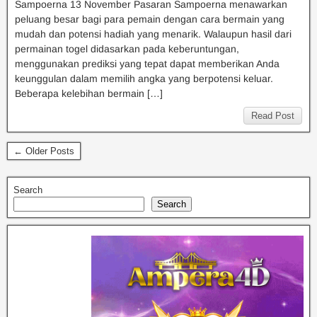
Sampoerna 13 November Pasaran Sampoerna menawarkan
peluang besar bagi para pemain dengan cara bermain yang
mudah dan potensi hadiah yang menarik. Walaupun hasil dari
permainan togel didasarkan pada keberuntungan,
menggunakan prediksi yang tepat dapat memberikan Anda
keunggulan dalam memilih angka yang berpotensi keluar.
Beberapa kelebihan bermain […]
Read Post
← Older Posts
Search
Search