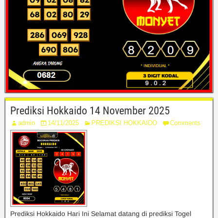
Prediksi Hokkaido 14 November 2025
admin
14/11/2025
PREDIKSI HOKKAIDO
Comments
Prediksi Hokkaido Hari Ini Selamat datang di prediksi Togel