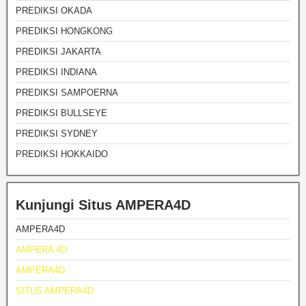
PREDIKSI OKADA
PREDIKSI HONGKONG
PREDIKSI JAKARTA
PREDIKSI INDIANA
PREDIKSI SAMPOERNA
PREDIKSI BULLSEYE
PREDIKSI SYDNEY
PREDIKSI HOKKAIDO
Kunjungi Situs AMPERA4D
AMPERA4D
AMPERA 4D
AMPERA4D
SITUS AMPERA4D