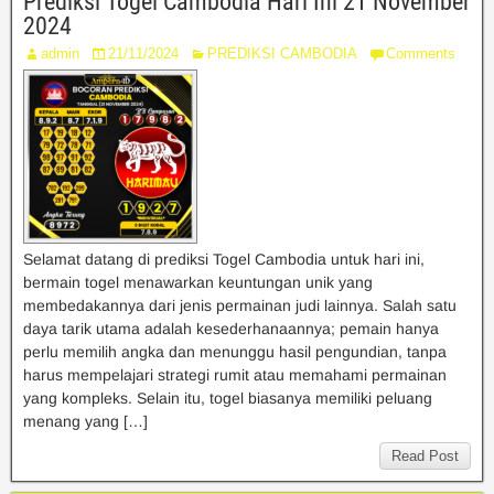
Prediksi Togel Cambodia Hari Ini 21 November
2024
admin
21/11/2024
PREDIKSI CAMBODIA
Comments
Selamat datang di prediksi Togel Cambodia untuk hari ini,
bermain togel menawarkan keuntungan unik yang
membedakannya dari jenis permainan judi lainnya. Salah satu
daya tarik utama adalah kesederhanaannya; pemain hanya
perlu memilih angka dan menunggu hasil pengundian, tanpa
harus mempelajari strategi rumit atau memahami permainan
yang kompleks. Selain itu, togel biasanya memiliki peluang
menang yang […]
Read Post