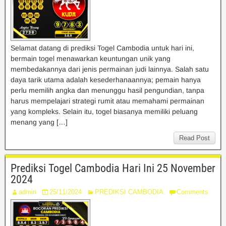
Selamat datang di prediksi Togel Cambodia untuk hari ini,
bermain togel menawarkan keuntungan unik yang
membedakannya dari jenis permainan judi lainnya. Salah satu
daya tarik utama adalah kesederhanaannya; pemain hanya
perlu memilih angka dan menunggu hasil pengundian, tanpa
harus mempelajari strategi rumit atau memahami permainan
yang kompleks. Selain itu, togel biasanya memiliki peluang
menang yang […]
Read Post
Prediksi Togel Cambodia Hari Ini 25 November
2024
admin
25/11/2024
PREDIKSI CAMBODIA
Comments