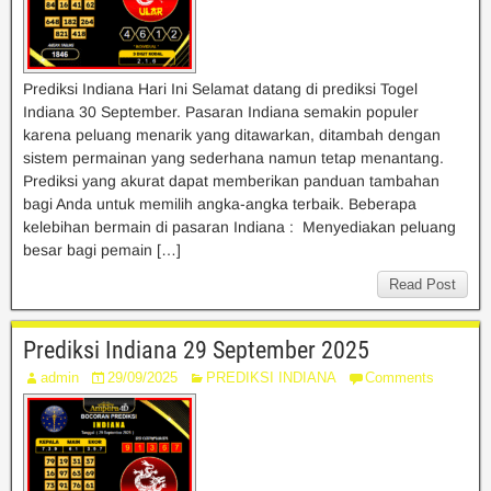
Prediksi Indiana Hari Ini Selamat datang di prediksi Togel
Indiana 30 September. Pasaran Indiana semakin populer
karena peluang menarik yang ditawarkan, ditambah dengan
sistem permainan yang sederhana namun tetap menantang.
Prediksi yang akurat dapat memberikan panduan tambahan
bagi Anda untuk memilih angka-angka terbaik. Beberapa
kelebihan bermain di pasaran Indiana : Menyediakan peluang
besar bagi pemain […]
Read Post
Prediksi Indiana 29 September 2025
admin
29/09/2025
PREDIKSI INDIANA
Comments