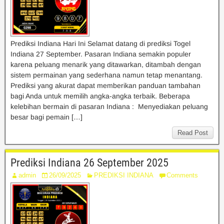
Prediksi Indiana Hari Ini Selamat datang di prediksi Togel
Indiana 27 September. Pasaran Indiana semakin populer
karena peluang menarik yang ditawarkan, ditambah dengan
sistem permainan yang sederhana namun tetap menantang.
Prediksi yang akurat dapat memberikan panduan tambahan
bagi Anda untuk memilih angka-angka terbaik. Beberapa
kelebihan bermain di pasaran Indiana : Menyediakan peluang
besar bagi pemain […]
Read Post
Prediksi Indiana 26 September 2025
admin
26/09/2025
PREDIKSI INDIANA
Comments