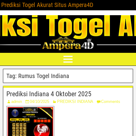
Prediksi Togel Akurat Situs Ampera4D
Tag:
Rumus Togel Indiana
Prediksi Indiana 4 Oktober 2025
admin
04/10/2025
PREDIKSI INDIANA
Comments