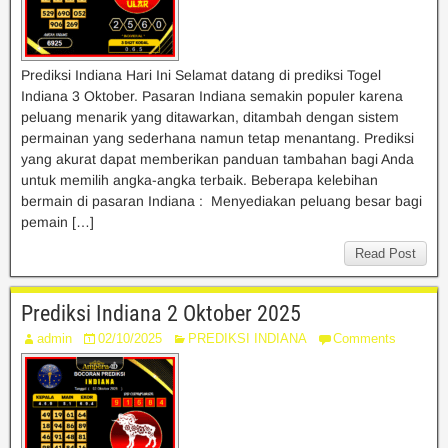
Prediksi Indiana Hari Ini Selamat datang di prediksi Togel
Indiana 3 Oktober. Pasaran Indiana semakin populer karena
peluang menarik yang ditawarkan, ditambah dengan sistem
permainan yang sederhana namun tetap menantang. Prediksi
yang akurat dapat memberikan panduan tambahan bagi Anda
untuk memilih angka-angka terbaik. Beberapa kelebihan
bermain di pasaran Indiana : Menyediakan peluang besar bagi
pemain […]
Read Post
Prediksi Indiana 2 Oktober 2025
admin
02/10/2025
PREDIKSI INDIANA
Comments