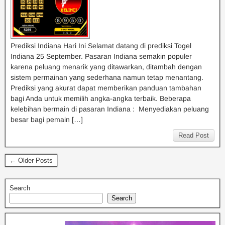
Prediksi Indiana Hari Ini Selamat datang di prediksi Togel
Indiana 25 September. Pasaran Indiana semakin populer
karena peluang menarik yang ditawarkan, ditambah dengan
sistem permainan yang sederhana namun tetap menantang.
Prediksi yang akurat dapat memberikan panduan tambahan
bagi Anda untuk memilih angka-angka terbaik. Beberapa
kelebihan bermain di pasaran Indiana : Menyediakan peluang
besar bagi pemain […]
Read Post
← Older Posts
Search
Search