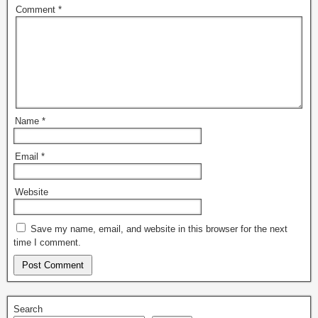
Comment
*
Name
*
Email
*
Website
Save my name, email, and website in this browser for the next
time I comment.
Search