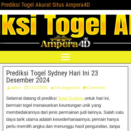
Prediksi Togel Akurat Situs Ampera4D
Prediksi Togel Sydney Hari Ini 23
Desember 2024
admin
23/12/2024
Uncategorized
Comments
Selamat datang di prediksi
Togel Sydney
untuk hari ini,
bermain togel menawarkan keuntungan unik yang
membedakannya dari jenis permainan judi lainnya. Salah satu
daya tarik utama adalah kesederhanaannya; pemain hanya
perlu memilih angka dan menunggu hasil pengundian, tanpa