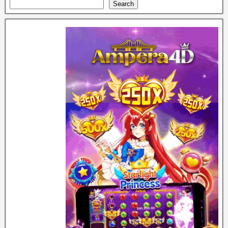
Search