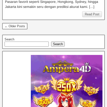
Pasaran favorit seperti Singapore, Hongkong, Sydney, hingga
Jakarta kini semakin seru dengan prediksi akurat kami. […]
Read Post
← Older Posts
Search
Search