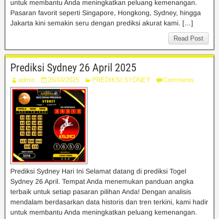
untuk membantu Anda meningkatkan peluang kemenangan.
Pasaran favorit seperti Singapore, Hongkong, Sydney, hingga
Jakarta kini semakin seru dengan prediksi akurat kami. […]
Read Post
Prediksi Sydney 26 April 2025
admin
26/04/2025
PREDIKSI SYDNEY
Comments
Prediksi Sydney Hari Ini Selamat datang di prediksi Togel
Sydney 26 April. Tempat Anda menemukan panduan angka
terbaik untuk setiap pasaran pilihan Anda! Dengan analisis
mendalam berdasarkan data historis dan tren terkini, kami hadir
untuk membantu Anda meningkatkan peluang kemenangan.