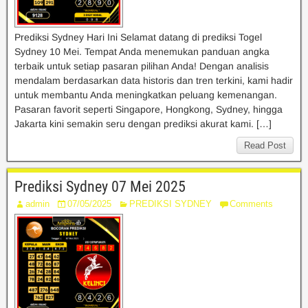
Prediksi Sydney Hari Ini Selamat datang di prediksi Togel
Sydney 10 Mei. Tempat Anda menemukan panduan angka
terbaik untuk setiap pasaran pilihan Anda! Dengan analisis
mendalam berdasarkan data historis dan tren terkini, kami hadir
untuk membantu Anda meningkatkan peluang kemenangan.
Pasaran favorit seperti Singapore, Hongkong, Sydney, hingga
Jakarta kini semakin seru dengan prediksi akurat kami. […]
Read Post
Prediksi Sydney 07 Mei 2025
admin
07/05/2025
PREDIKSI SYDNEY
Comments