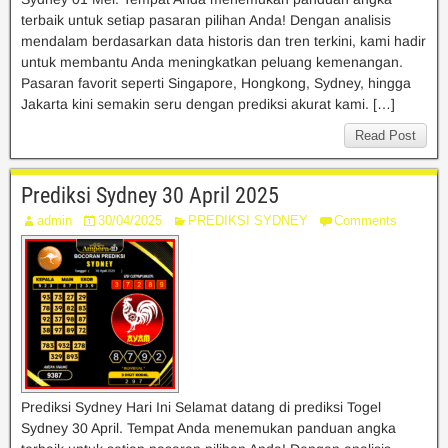
terbaik untuk setiap pasaran pilihan Anda! Dengan analisis
mendalam berdasarkan data historis dan tren terkini, kami hadir
untuk membantu Anda meningkatkan peluang kemenangan.
Pasaran favorit seperti Singapore, Hongkong, Sydney, hingga
Jakarta kini semakin seru dengan prediksi akurat kami. […]
Read Post
Prediksi Sydney 30 April 2025
admin
30/04/2025
PREDIKSI SYDNEY
Comments
Prediksi Sydney Hari Ini Selamat datang di prediksi Togel
Sydney 30 April. Tempat Anda menemukan panduan angka