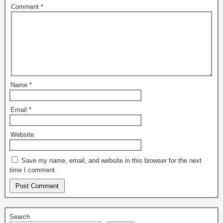
Comment
*
Name
*
Email
*
Website
Save my name, email, and website in this browser for the next
time I comment.
Search