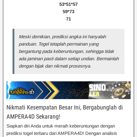
53*51*57
59*73
71
Meski demikian, prediksi angka ini hanyalah
panduan. Togel tetaplah permainan yang
bergantung pada keberuntungan, sehingga tidak
ada jaminan pasti dalam setiap undian. Bermainlah
dengan bijak dan nikmati prosesnya.
Nikmati Kesempatan Besar Ini, Bergabunglah di
AMPERA4D Sekarang!
Siapkan diri Anda untuk meraih keberuntungan dengan
prediksi togel terbaru dari AMPERA4D! Dengan analisis