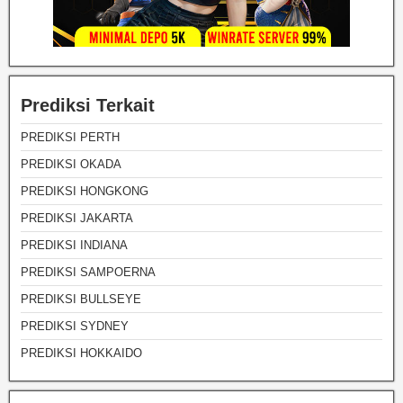
Prediksi Terkait
PREDIKSI PERTH
PREDIKSI OKADA
PREDIKSI HONGKONG
PREDIKSI JAKARTA
PREDIKSI INDIANA
PREDIKSI SAMPOERNA
PREDIKSI BULLSEYE
PREDIKSI SYDNEY
PREDIKSI HOKKAIDO