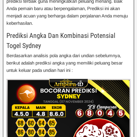
prediksi terbaik guna meningkatkan peluang menang. Baik
Anda pemain baru atau berpengalaman, Prediksi ini akan
menjadi acuan yang berharga dalam perjalanan Anda menuju
keberhasilan.
Prediksi Angka Dan Kombinasi Potensial
Togel Sydney
Berdasarkan analisis pola angka dari undian sebelumnya,
berikut adalah prediksi angka yang memiliki peluang besar
untuk keluar pada undian hari ini :