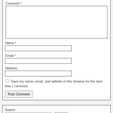
Comment
*
Name
*
Email
*
Website
Save my name, email, and website in this browser for the next
time I comment.
Search