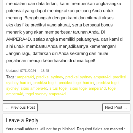
mendalam dan data terkini, kami memberikan angka-angka
potensial yang dapat meningkatkan peluang Anda untuk
menang. Bergabunglah dengan kami dan nikmati akses
eksklusif ke prediksi yang akurat, serta berbagai bonus
menarik yang akan memperbesar taruhan Anda. Di
AMPERA4D, setiap angka memiliki peluangnya, dan kami di
sini untuk membantu Anda menjadikannya kemenangan!
Jangan ragu, daftarkan diri Anda sekarang dan mulai
perjalanan menuju keberhasilan di dunia togel!
Updated: 07/11/2024 — 16:48
Tags:
ampera4d
,
prediksi sydney
,
prediksi sydney ampera4d
,
prediksi
sydney hari ini
,
prediksi togel
,
prediksi togel hari ini
,
prediksi togel
sydney
,
situs ampera4d
,
situs togel
,
situs togel ampera4d
,
togel
ampera4d
,
togel sydney ampera4d
← Previous Post
Next Post →
Leave a Reply
Your email address will not be published.
Required fields are marked
*