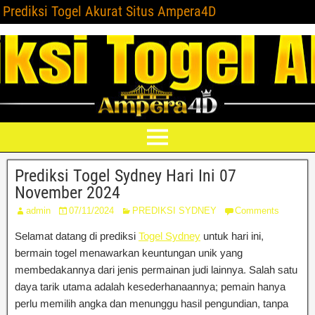
Prediksi Togel Akurat Situs Ampera4D
Prediksi Togel Sydney Hari Ini 07
November 2024
admin
07/11/2024
PREDIKSI SYDNEY
Comments
Selamat datang di prediksi
Togel Sydney
untuk hari ini,
bermain togel menawarkan keuntungan unik yang
membedakannya dari jenis permainan judi lainnya. Salah satu
daya tarik utama adalah kesederhanaannya; pemain hanya
perlu memilih angka dan menunggu hasil pengundian, tanpa