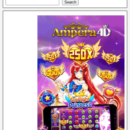
Search