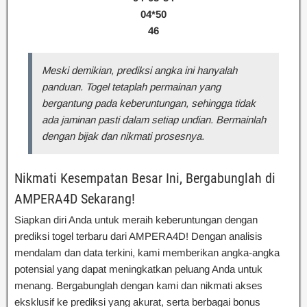
04*50
46
Meski demikian, prediksi angka ini hanyalah
panduan. Togel tetaplah permainan yang
bergantung pada keberuntungan, sehingga tidak
ada jaminan pasti dalam setiap undian. Bermainlah
dengan bijak dan nikmati prosesnya.
Nikmati Kesempatan Besar Ini, Bergabunglah di
AMPERA4D Sekarang!
Siapkan diri Anda untuk meraih keberuntungan dengan
prediksi togel terbaru dari AMPERA4D! Dengan analisis
mendalam dan data terkini, kami memberikan angka-angka
potensial yang dapat meningkatkan peluang Anda untuk
menang. Bergabunglah dengan kami dan nikmati akses
eksklusif ke prediksi yang akurat, serta berbagai bonus