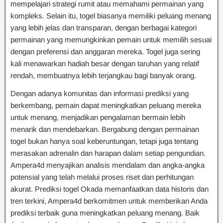
mempelajari strategi rumit atau memahami permainan yang
kompleks. Selain itu, togel biasanya memiliki peluang menang
yang lebih jelas dan transparan, dengan berbagai kategori
permainan yang memungkinkan pemain untuk memilih sesuai
dengan preferensi dan anggaran mereka. Togel juga sering
kali menawarkan hadiah besar dengan taruhan yang relatif
rendah, membuatnya lebih terjangkau bagi banyak orang.
Dengan adanya komunitas dan informasi prediksi yang
berkembang, pemain dapat meningkatkan peluang mereka
untuk menang, menjadikan pengalaman bermain lebih
menarik dan mendebarkan. Bergabung dengan permainan
togel bukan hanya soal keberuntungan, tetapi juga tentang
merasakan adrenalin dan harapan dalam setiap pengundian.
Ampera4d menyajikan analisis mendalam dan angka-angka
potensial yang telah melalui proses riset dan perhitungan
akurat. Prediksi togel Okada memanfaatkan data historis dan
tren terkini, Ampera4d berkomitmen untuk memberikan Anda
prediksi terbaik guna meningkatkan peluang menang. Baik