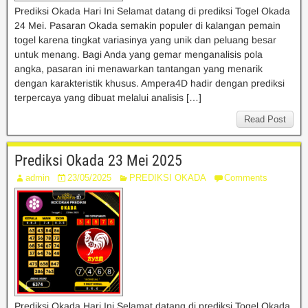
Prediksi Okada Hari Ini Selamat datang di prediksi Togel Okada
24 Mei. Pasaran Okada semakin populer di kalangan pemain
togel karena tingkat variasinya yang unik dan peluang besar
untuk menang. Bagi Anda yang gemar menganalisis pola
angka, pasaran ini menawarkan tantangan yang menarik
dengan karakteristik khusus. Ampera4D hadir dengan prediksi
terpercaya yang dibuat melalui analisis […]
Read Post
Prediksi Okada 23 Mei 2025
admin
23/05/2025
PREDIKSI OKADA
Comments
Prediksi Okada Hari Ini Selamat datang di prediksi Togel Okada