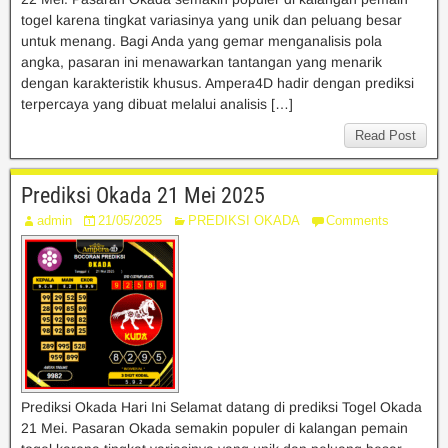
togel karena tingkat variasinya yang unik dan peluang besar
untuk menang. Bagi Anda yang gemar menganalisis pola
angka, pasaran ini menawarkan tantangan yang menarik
dengan karakteristik khusus. Ampera4D hadir dengan prediksi
terpercaya yang dibuat melalui analisis […]
Read Post
Prediksi Okada 21 Mei 2025
admin
21/05/2025
PREDIKSI OKADA
Comments
Prediksi Okada Hari Ini Selamat datang di prediksi Togel Okada
21 Mei. Pasaran Okada semakin populer di kalangan pemain