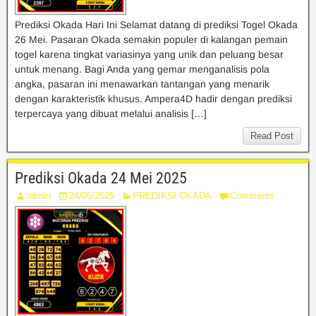
Prediksi Okada Hari Ini Selamat datang di prediksi Togel Okada
26 Mei. Pasaran Okada semakin populer di kalangan pemain
togel karena tingkat variasinya yang unik dan peluang besar
untuk menang. Bagi Anda yang gemar menganalisis pola
angka, pasaran ini menawarkan tantangan yang menarik
dengan karakteristik khusus. Ampera4D hadir dengan prediksi
terpercaya yang dibuat melalui analisis […]
Read Post
Prediksi Okada 24 Mei 2025
admin
24/05/2025
PREDIKSI OKADA
Comments