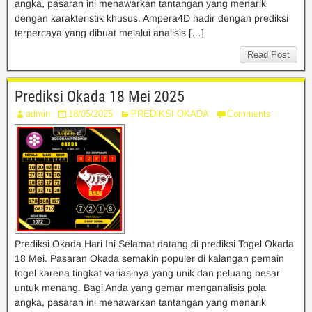
angka, pasaran ini menawarkan tantangan yang menarik
dengan karakteristik khusus. Ampera4D hadir dengan prediksi
terpercaya yang dibuat melalui analisis […]
Read Post
Prediksi Okada 18 Mei 2025
admin
18/05/2025
PREDIKSI OKADA
Comments
Prediksi Okada Hari Ini Selamat datang di prediksi Togel Okada
18 Mei. Pasaran Okada semakin populer di kalangan pemain
togel karena tingkat variasinya yang unik dan peluang besar
untuk menang. Bagi Anda yang gemar menganalisis pola
angka, pasaran ini menawarkan tantangan yang menarik