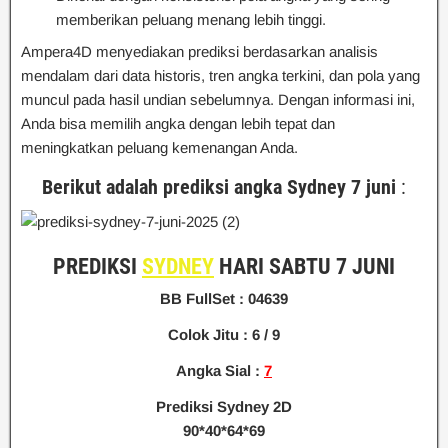
memberikan peluang menang lebih tinggi.
Ampera4D menyediakan prediksi berdasarkan analisis
mendalam dari data historis, tren angka terkini, dan pola yang
muncul pada hasil undian sebelumnya. Dengan informasi ini,
Anda bisa memilih angka dengan lebih tepat dan
meningkatkan peluang kemenangan Anda.
Berikut adalah prediksi angka Sydney 7 juni
:
PREDIKSI
SYDNEY
HARI SABTU 7 JUNI
BB FullSet : 04639
Colok Jitu : 6 / 9
Angka Sial :
7
Prediksi Sydney 2D
90*40*64*69