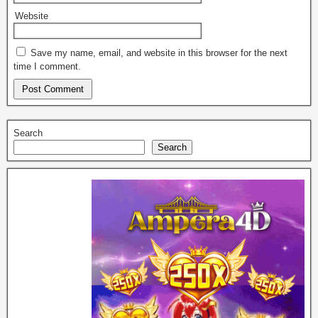
Website
Save my name, email, and website in this browser for the next
time I comment.
Search
Search