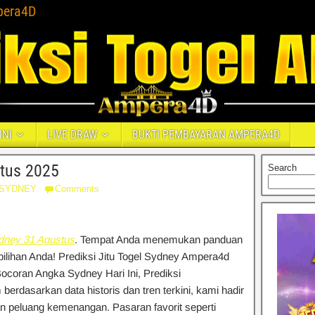
mpera4D
INI
LIVE DRAW
BUKTI PEMBAYARAN AMPERA4D
stus 2025
Search
 SYDNEY
Comments
dney 31 Agustus
. Tempat Anda menemukan panduan
pilihan Anda! Prediksi Jitu Togel Sydney Ampera4d
Bocoran Angka Sydney Hari Ini, Prediksi
rdasarkan data historis dan tren terkini, kami hadir
 peluang kemenangan. Pasaran favorit seperti