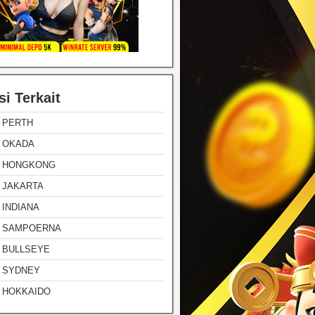
si Terkait
 PERTH
I OKADA
I HONGKONG
 JAKARTA
 INDIANA
I SAMPOERNA
 BULLSEYE
I SYDNEY
I HOKKAIDO