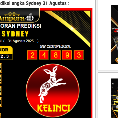
ediksi angka Sydney 31 Agustus
: