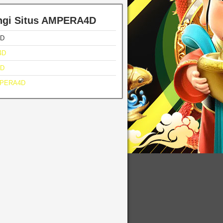
ngi Situs AMPERA4D
D
4D
D
MPERA4D