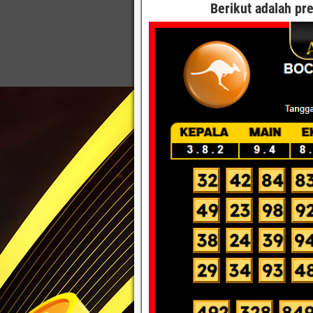
Berikut adalah pr