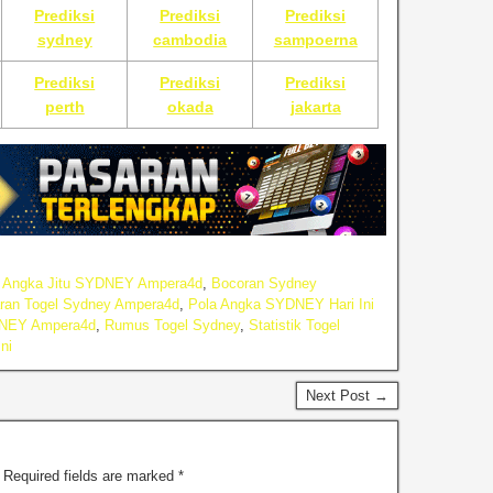
Prediksi
Prediksi
Prediksi
sydney
cambodia
sampoerna
Prediksi
Prediksi
Prediksi
perth
okada
jakarta
,
Angka Jitu SYDNEY Ampera4d
,
Bocoran Sydney
ran Togel Sydney Ampera4d
,
Pola Angka SYDNEY Hari Ini
DNEY Ampera4d
,
Rumus Togel Sydney
,
Statistik Togel
ni
Next Post →
Required fields are marked
*