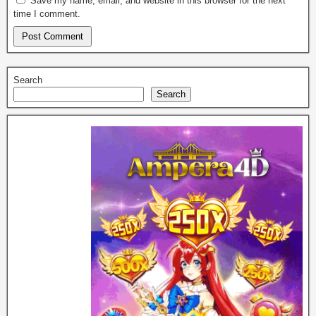
Save my name, email, and website in this browser for the next
time I comment.
Search
Search