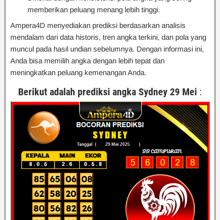
memberikan peluang menang lebih tinggi.
Ampera4D menyediakan prediksi berdasarkan analisis
mendalam dari data historis, tren angka terkini, dan pola yang
muncul pada hasil undian sebelumnya. Dengan informasi ini,
Anda bisa memilih angka dengan lebih tepat dan
meningkatkan peluang kemenangan Anda.
Berikut adalah prediksi angka Sydney 29 Mei
: