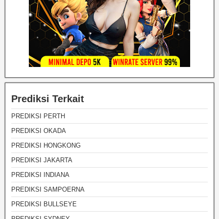
Prediksi Terkait
PREDIKSI PERTH
PREDIKSI OKADA
PREDIKSI HONGKONG
PREDIKSI JAKARTA
PREDIKSI INDIANA
PREDIKSI SAMPOERNA
PREDIKSI BULLSEYE
PREDIKSI SYDNEY