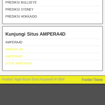
PREDIKSI BULLSEYE
PREDIKSI SYDNEY
PREDIKSI HOKKAIDO
Kunjungi Situs AMPERA4D
AMPERA4D
AMPERA 4D
AMPERA4D
SITUS AMPERA4D
Prediksi Togel Akurat Situs Ampera4D © 2024
Frontier Theme