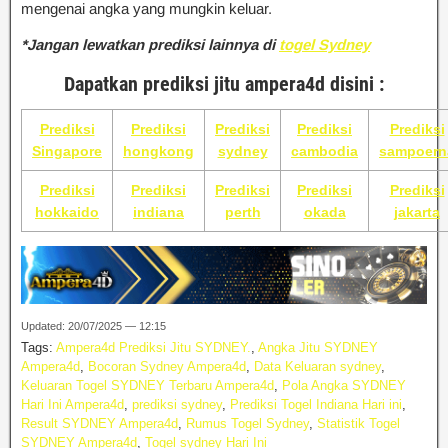
mengenai angka yang mungkin keluar.
*
Jangan lewatkan prediksi lainnya di
togel Sydney
Dapatkan prediksi jitu ampera4d disini :
Prediksi
Prediksi
Prediksi
Prediksi
Prediksi
Singapore
hongkong
sydney
cambodia
sampoern
Prediksi
Prediksi
Prediksi
Prediksi
Prediksi
hokkaido
indiana
perth
okada
jakarta
Updated: 20/07/2025 — 12:15
Tags:
Ampera4d Prediksi Jitu SYDNEY.
,
Angka Jitu SYDNEY
Ampera4d
,
Bocoran Sydney Ampera4d
,
Data Keluaran sydney
,
Keluaran Togel SYDNEY Terbaru Ampera4d
,
Pola Angka SYDNEY
Hari Ini Ampera4d
,
prediksi sydney
,
Prediksi Togel Indiana Hari ini
,
Result SYDNEY Ampera4d
,
Rumus Togel Sydney
,
Statistik Togel
SYDNEY Ampera4d
,
Togel sydney Hari Ini