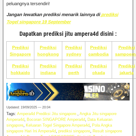
peluangnya tersendiri!
Jangan lewatkan prediksi menarik lainnya di
prediksi
Togel singapore 19 September
Dapatkan prediksi jitu ampera4d disini :
Prediksi
Prediksi
Prediksi
Prediksi
Prediksi
Singapore
hongkong
sydney
cambodia
sampoern
Prediksi
Prediksi
Prediksi
Prediksi
Prediksi
hokkaido
indiana
perth
okada
jakarta
Updated: 19/09/2025 — 20:04
Tags:
Ampera4d Prediksi Jitu singapore.
,
Angka Jitu singapore
Ampera4d
,
Bocoran SINGAPORE Ampera4d
,
Data Keluaran
singapore
,
Keluaran Togel Singapore Ampera4d
,
Pola Angka
singapore Hari Ini Ampera4d
,
prediksi singapore
,
Result singapore