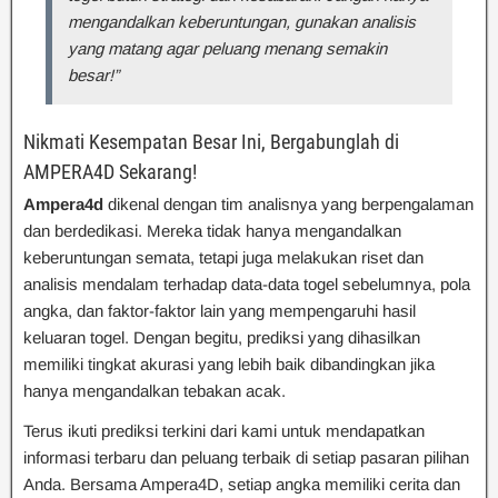
mengandalkan keberuntungan, gunakan analisis
yang matang agar peluang menang semakin
besar!”
Nikmati Kesempatan Besar Ini, Bergabunglah di
AMPERA4D Sekarang!
Ampera4d
dikenal dengan tim analisnya yang berpengalaman
dan berdedikasi. Mereka tidak hanya mengandalkan
keberuntungan semata, tetapi juga melakukan riset dan
analisis mendalam terhadap data-data togel sebelumnya, pola
angka, dan faktor-faktor lain yang mempengaruhi hasil
keluaran togel. Dengan begitu, prediksi yang dihasilkan
memiliki tingkat akurasi yang lebih baik dibandingkan jika
hanya mengandalkan tebakan acak.
Terus ikuti prediksi terkini dari kami untuk mendapatkan
informasi terbaru dan peluang terbaik di setiap pasaran pilihan
Anda. Bersama Ampera4D, setiap angka memiliki cerita dan