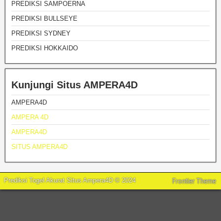
PREDIKSI SAMPOERNA
PREDIKSI BULLSEYE
PREDIKSI SYDNEY
PREDIKSI HOKKAIDO
Kunjungi Situs AMPERA4D
AMPERA4D
AMPERA 4D
AMPERA4D
SITUS AMPERA4D
Prediksi Togel Akurat Situs Ampera4D © 2024
Frontier Theme