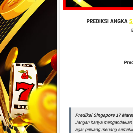
PREDIKSI ANGKA
S
Pre
Prediksi Singapore 17 Maret
Jangan hanya mengandalkan k
agar peluang menang semakin