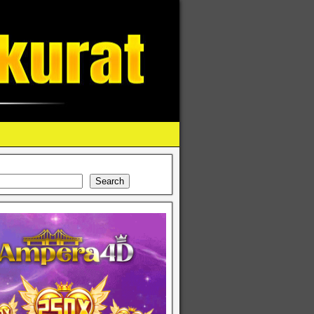
Search