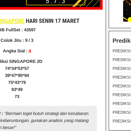
INGAPORE
HARI SENIN 17 MARET
BB FullSet : 43597
Predik
Colok Jitu : 9
/ 3
Angka Sial :
4
PREDIKSI
PREDIKS
diksi SINGAPORE 2D
74*34*53*57
PREDIKS
39*47*95*94
PREDIKSI
75*43*79
PREDIKSI
93*49
PREDIKS
73
PREDIKSI
PREDIKS
 :
“Bermain togel butuh strategi dan kesabaran.
eberuntungan, gunakan analisis yang matang
PREDIKS
 besar!”