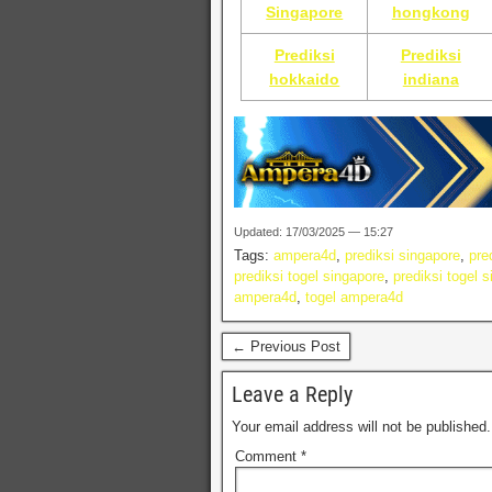
Singapore
hongkong
Prediksi
Prediksi
hokkaido
indiana
Updated: 17/03/2025 — 15:27
Tags:
ampera4d
,
prediksi singapore
,
pre
prediksi togel singapore
,
prediksi togel 
ampera4d
,
togel ampera4d
← Previous Post
Leave a Reply
Your email address will not be published.
Comment
*