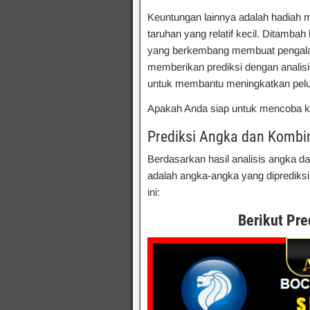
Keuntungan lainnya adalah hadiah m
taruhan yang relatif kecil. Ditambah
yang berkembang membuat pengala
memberikan prediksi dengan analisis
untuk membantu meningkatkan pel
Apakah Anda siap untuk mencoba ke
Prediksi Angka dan Kombin
Berdasarkan hasil analisis angka da
adalah angka-angka yang diprediksi 
ini:
Berikut Pre