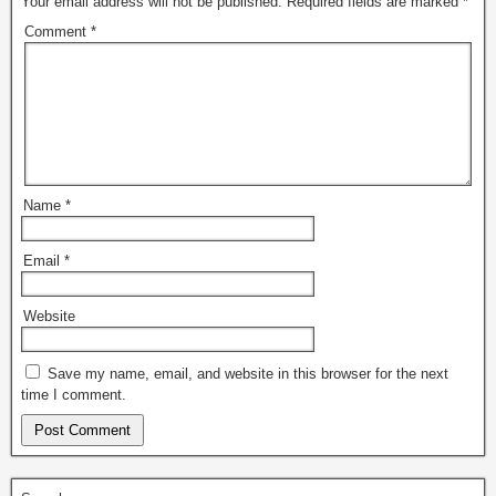
Your email address will not be published.
Required fields are marked
*
Comment
*
Name
*
Email
*
Website
Save my name, email, and website in this browser for the next
time I comment.