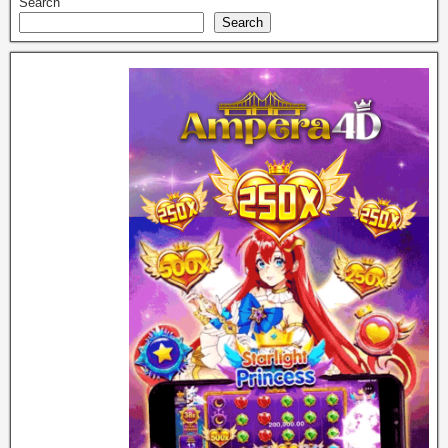
Search
Search