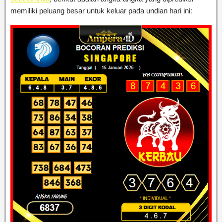
memiliki peluang besar untuk keluar pada undian hari ini: