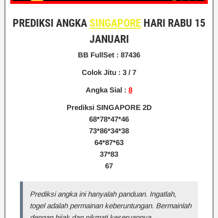
PREDIKSI ANGKA
SINGAPORE
HARI RABU 15
JANUARI
BB FullSet : 87436
Colok Jitu : 3
/ 7
Angka Sial :
8
Prediksi SINGAPORE 2D
68*78*47*46
73*86*34*38
64*87*63
37*83
67
Prediksi angka ini hanyalah panduan. Ingatlah,
togel adalah permainan keberuntungan. Bermainlah
dengan bijak dan nikmati keseruannya.