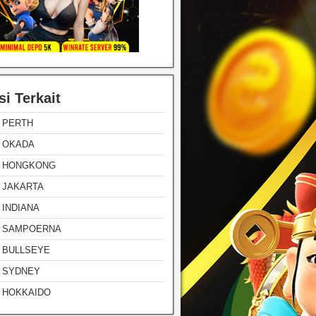
si Terkait
 PERTH
I OKADA
I HONGKONG
 JAKARTA
 INDIANA
I SAMPOERNA
 BULLSEYE
I SYDNEY
I HOKKAIDO