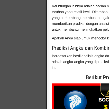
Keuntungan lainnya adalah hadiah m
taruhan yang relatif kecil. Ditambah
yang berkembang membuat pengala
memberikan prediksi dengan analisis
untuk membantu meningkatkan pel
Apakah Anda siap untuk mencoba ke
Prediksi Angka dan Kombin
Berdasarkan hasil analisis angka da
adalah angka-angka yang diprediksi 
ini:
Berikut Pr