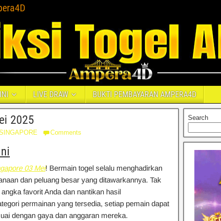
mpera4D
INI
LIVE DRAW
BUKTI PEMBAYARAN AMPERA4D
ei 2025
Search
 SINGAPORE
Comments
ini
ngapore 03 Mei
! Bermain togel selalu menghadirkan
hanaan dan peluang besar yang ditawarkannya. Tak
h angka favorit Anda dan nantikan hasil
egori permainan yang tersedia, setiap pemain dapat
uai dengan gaya dan anggaran mereka.