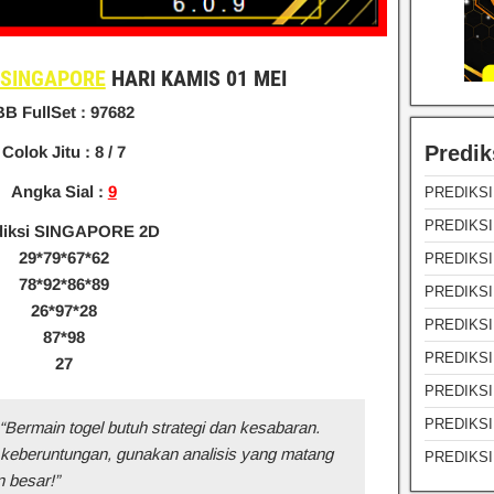
SINGAPORE
HARI KAMIS 01 MEI
BB FullSet : 97682
Predik
Colok Jitu : 8
/ 7
Angka Sial :
9
PREDIKSI
PREDIKS
diksi SINGAPORE 2D
29*79*67*62
PREDIKS
78*92*86*89
PREDIKSI
26*97*28
PREDIKSI
87*98
PREDIKS
27
PREDIKSI
PREDIKS
“Bermain togel butuh strategi dan kesabaran.
eberuntungan, gunakan analisis yang matang
PREDIKS
 besar!”