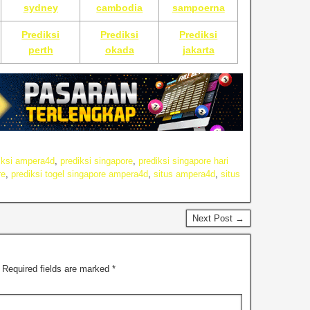
sydney
cambodia
sampoerna
Prediksi
Prediksi
Prediksi
perth
okada
jakarta
iksi ampera4d
,
prediksi singapore
,
prediksi singapore hari
re
,
prediksi togel singapore ampera4d
,
situs ampera4d
,
situs
Next Post →
Required fields are marked
*