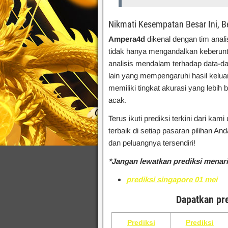
Nikmati Kesempatan Besar Ini, 
Ampera4d
dikenal dengan tim anal
tidak hanya mengandalkan keberuntu
analisis mendalam terhadap data-dat
lain yang mempengaruhi hasil keluar
memiliki tingkat akurasi yang lebih
acak.
Terus ikuti prediksi terkini dari ka
terbaik di setiap pasaran pilihan A
dan peluangnya tersendiri!
*Jangan lewatkan prediksi menari
prediksi singapore 01 mei
Dapatkan pre
Prediksi
Prediksi