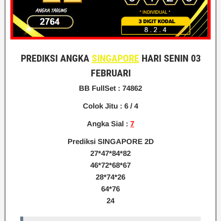
PREDIKSI ANGKA
SINGAPORE
HARI SENIN 03
FEBRUARI
BB FullSet : 74862
Colok Jitu : 6
/ 4
Angka Sial :
7
Prediksi SINGAPORE 2D
27*47*84*82
46*72*68*67
28*74*26
64*76
24