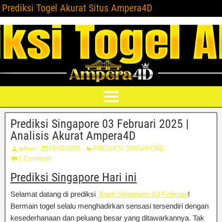
Prediksi Togel Akurat Situs Ampera4D
Prediksi Singapore 03 Februari 2025 |
Analisis Akurat Ampera4D
admin
03/02/2025
PREDIKSI SINGAPORE
1 Comment
Prediksi Singapore Hari ini
Selamat datang di prediksi
Togel Singapore 03 Februari
!
Bermain togel selalu menghadirkan sensasi tersendiri dengan
kesederhanaan dan peluang besar yang ditawarkannya. Tak