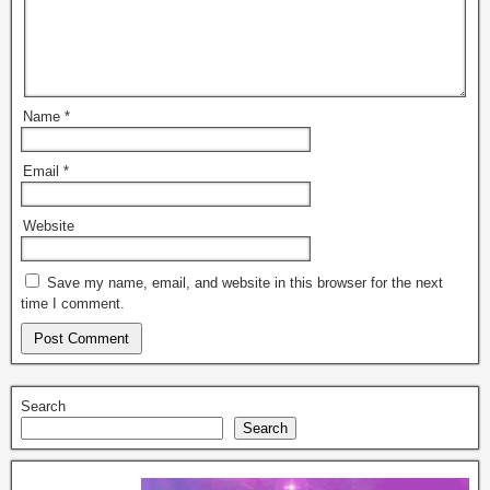
Name
*
Email
*
Website
Save my name, email, and website in this browser for the next
time I comment.
Search
Search