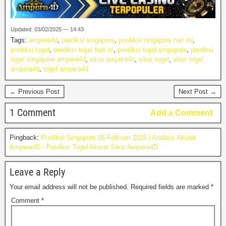
Updated: 03/02/2025 — 14:43
Tags:
ampera4d
,
prediksi singapore
,
prediksi singapore hari ini
,
prediksi togel
,
prediksi togel hari ini
,
prediksi togel singapore
,
prediksi
togel singapore ampera4d
,
situs ampera4d
,
situs togel
,
situs togel
ampera4d
,
togel ampera4d
← Previous Post
Next Post →
1 Comment
Add a Comment
Pingback:
Prediksi Singapore 05 Februari 2025 | Analisis Akurat
Ampera4D - Prediksi Togel Akurat Situs Ampera4D
Leave a Reply
Your email address will not be published.
Required fields are marked
*
Comment
*