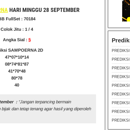
RNA
HARI MINGGU 28 SEPTEMBER
BB FullSet : 70184
Colok Jitu : 1 / 4
Angka Sial :
5
Predik
diksi SAMPOERNA 2D
PREDIKSI
47*07*10*14
PREDIKS
08*74*81*87
PREDIKS
41*70*48
PREDIKSI
80*78
40
PREDIKSI
PREDIKS
tember :
“Jangan terpancing bermain
PREDIKSI
 bijak dan tetap tenang agar hasil yang diperoleh
PREDIKS
PREDIKS