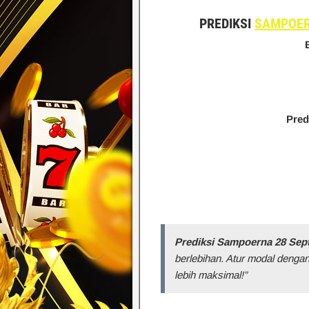
PREDIKSI
SAMPOE
Pre
Prediksi Sampoerna 28 Sep
berlebihan. Atur modal dengan
lebih maksimal!”