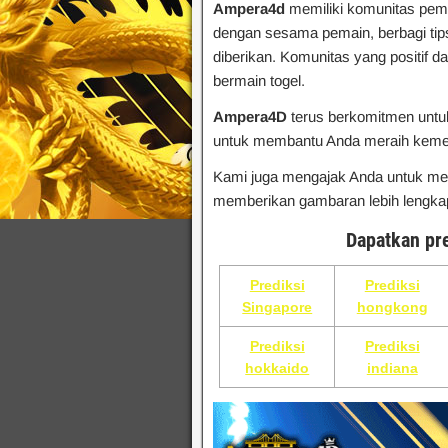
Ampera4d
memiliki komunitas pemai
dengan sesama pemain, berbagi tips 
diberikan. Komunitas yang positif
bermain togel.
Ampera4D
terus berkomitmen untuk
untuk membantu Anda meraih kemen
Kami juga mengajak Anda untuk me
memberikan gambaran lebih lengkap
Dapatkan pre
Prediksi
Prediksi
Singapore
hongkong
Prediksi
Prediksi
hokkaido
indiana