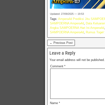
Updated: 27/09/2025 — 19:53
Tags:
Ampera4d Prediksi Jitu SAMPOE
SAMPOERNA Ampera4d
,
Data Keluar
Angka SAMPOERNA Hari Ini Ampera4d
SAMPOERNA Ampera4d
,
Rumus Togel
← Previous Post
Leave a Reply
Your email address will not be published.
Comment
*
Name
*