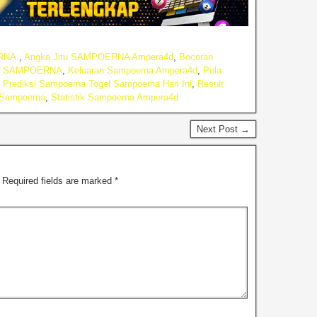
RNA.
,
Angka Jitu SAMPOERNA Ampera4d
,
Bocoran
an SAMPOERNA
,
Keluaran Sampoerna Ampera4d
,
Pola
,
Prediksi Sampoerna Togel Sampoerna Hari Ini
,
Result
 Sampoerna
,
Statistik Sampoerna Ampera4d
Next Post →
Required fields are marked
*