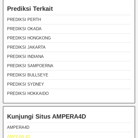
Prediksi Terkait
PREDIKSI PERTH
PREDIKSI OKADA
PREDIKSI HONGKONG
PREDIKSI JAKARTA
PREDIKSI INDIANA
PREDIKSI SAMPOERNA
PREDIKSI BULLSEYE
PREDIKSI SYDNEY
PREDIKSI HOKKAIDO
Kunjungi Situs AMPERA4D
AMPERA4D
AMPERA 4D