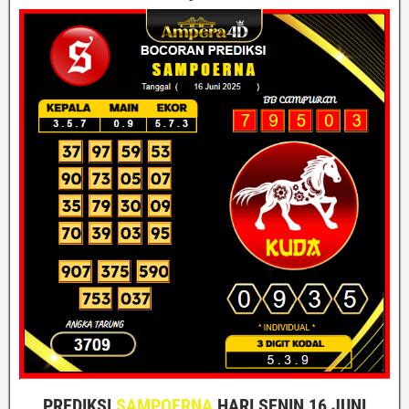
PREDIKSI
SAMPOERNA
HARI SENIN 16 JUNI