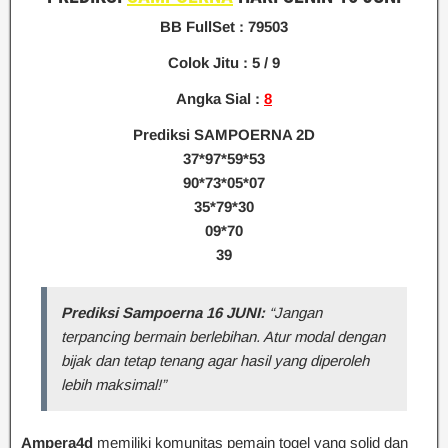
BB FullSet : 79503
Colok Jitu : 5 / 9
Angka Sial :
8
Prediksi SAMPOERNA 2D
37*97*59*53
90*73*05*07
35*79*30
09*70
39
Prediksi Sampoerna 16 JUNI:
“Jangan
terpancing bermain berlebihan. Atur modal dengan
bijak dan tetap tenang agar hasil yang diperoleh
lebih maksimal!”
Ampera4d
memiliki komunitas pemain togel yang solid dan