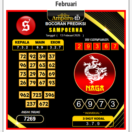
Februari