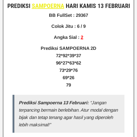
PREDIKSI
SAMPOERNA
HARI KAMIS 13 FEBRUARI
BB FullSet : 29367
Colok Jitu : 6 / 9
Angka Sial :
2
Prediksi SAMPOERNA 2D
72*92*39*37
96*27*63*62
73*29*76
69*26
79
Prediksi Sampoerna 13 Februari:
“Jangan
terpancing bermain berlebihan. Atur modal dengan
bijak dan tetap tenang agar hasil yang diperoleh
lebih maksimal!”