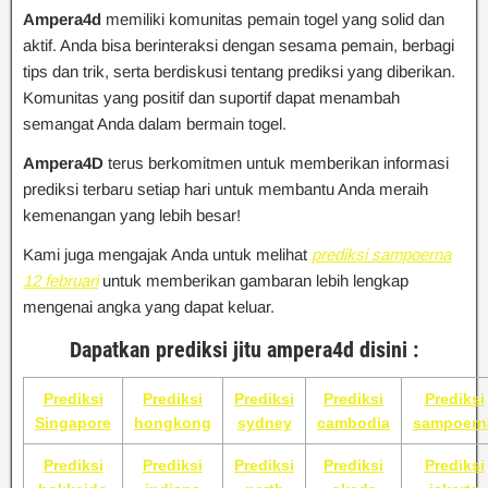
Ampera4d
memiliki komunitas pemain togel yang solid dan
aktif. Anda bisa berinteraksi dengan sesama pemain, berbagi
tips dan trik, serta berdiskusi tentang prediksi yang diberikan.
Komunitas yang positif dan suportif dapat menambah
semangat Anda dalam bermain togel.
Ampera4D
terus berkomitmen untuk memberikan informasi
prediksi terbaru setiap hari untuk membantu Anda meraih
kemenangan yang lebih besar!
Kami juga mengajak Anda untuk melihat
prediksi sampoerna
12 februari
untuk memberikan gambaran lebih lengkap
mengenai angka yang dapat keluar.
Dapatkan prediksi jitu ampera4d disini :
Prediksi
Prediksi
Prediksi
Prediksi
Prediksi
Singapore
hongkong
sydney
cambodia
sampoern
Prediksi
Prediksi
Prediksi
Prediksi
Prediksi