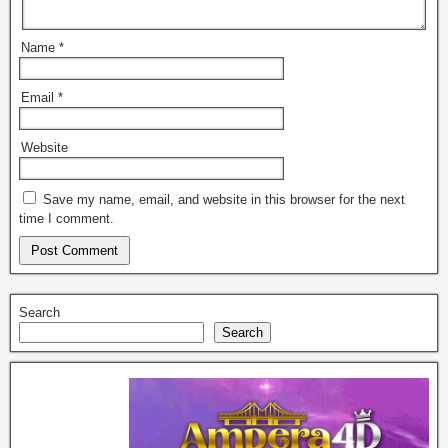
Name
*
Email
*
Website
Save my name, email, and website in this browser for the next
time I comment.
Search
Search