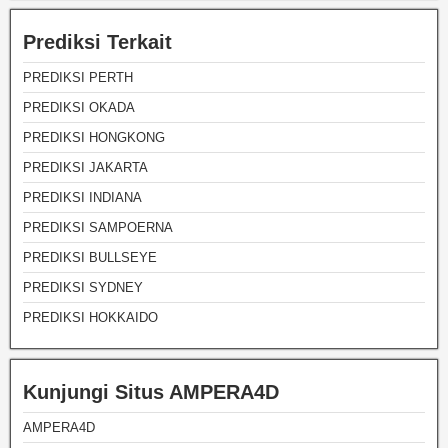
Prediksi Terkait
PREDIKSI PERTH
PREDIKSI OKADA
PREDIKSI HONGKONG
PREDIKSI JAKARTA
PREDIKSI INDIANA
PREDIKSI SAMPOERNA
PREDIKSI BULLSEYE
PREDIKSI SYDNEY
PREDIKSI HOKKAIDO
Kunjungi Situs AMPERA4D
AMPERA4D