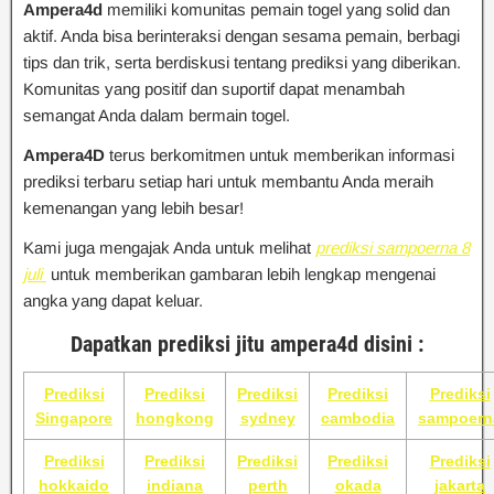
Ampera4d
memiliki komunitas pemain togel yang solid dan
aktif. Anda bisa berinteraksi dengan sesama pemain, berbagi
tips dan trik, serta berdiskusi tentang prediksi yang diberikan.
Komunitas yang positif dan suportif dapat menambah
semangat Anda dalam bermain togel.
Ampera4D
terus berkomitmen untuk memberikan informasi
prediksi terbaru setiap hari untuk membantu Anda meraih
kemenangan yang lebih besar!
Kami juga mengajak Anda untuk melihat
prediksi sampoerna 8
juli
untuk memberikan gambaran lebih lengkap mengenai
angka yang dapat keluar.
Dapatkan prediksi jitu ampera4d disini :
Prediksi
Prediksi
Prediksi
Prediksi
Prediksi
Singapore
hongkong
sydney
cambodia
sampoern
Prediksi
Prediksi
Prediksi
Prediksi
Prediksi
hokkaido
indiana
perth
okada
jakarta