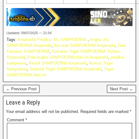
Updated: 09/07/2025 — 21:54
Tags:
Ampera4d Prediksi Jitu SAMPOERNA.
,
Angka Jitu
SAMPOERNA Ampera4d
,
Bocoran SAMPOERNA Ampera4d
,
Data
Keluaran SAMPOERNA
,
Keluaran Togel SAMPOERNA Terbaru
Ampera4d
,
Pola Angka SAMPOERNA Hari Ini Ampera4d
,
prediksi
sampoerna
,
Result SAMPOERNA Ampera4d
,
Rumus Togel
Sampoerna
,
Statistik Togel SAMPOERNA Ampera4d
,
Togel
SAMPOERNA Hari Ini
← Previous Post
Next Post →
Leave a Reply
Your email address will not be published.
Required fields are marked
*
Comment
*