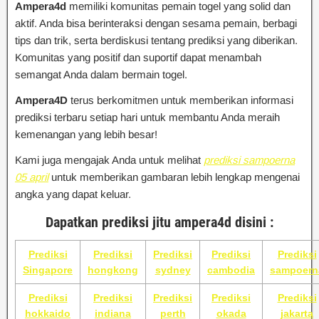
Ampera4d
memiliki komunitas pemain togel yang solid dan
aktif. Anda bisa berinteraksi dengan sesama pemain, berbagi
tips dan trik, serta berdiskusi tentang prediksi yang diberikan.
Komunitas yang positif dan suportif dapat menambah
semangat Anda dalam bermain togel.
Ampera4D
terus berkomitmen untuk memberikan informasi
prediksi terbaru setiap hari untuk membantu Anda meraih
kemenangan yang lebih besar!
Kami juga mengajak Anda untuk melihat
prediksi sampoerna
05 april
untuk memberikan gambaran lebih lengkap mengenai
angka yang dapat keluar.
Dapatkan prediksi jitu ampera4d disini :
Prediksi
Prediksi
Prediksi
Prediksi
Prediksi
Singapore
hongkong
sydney
cambodia
sampoern
Prediksi
Prediksi
Prediksi
Prediksi
Prediksi
hokkaido
indiana
perth
okada
jakarta