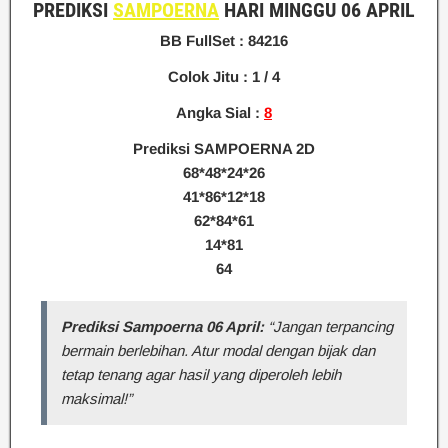
PREDIKSI
SAMPOERNA
HARI MINGGU 06 APRIL
BB FullSet : 84216
Colok Jitu : 1 / 4
Angka Sial :
8
Prediksi SAMPOERNA 2D
68*48*24*26
41*86*12*18
62*84*61
14*81
64
Prediksi Sampoerna 06 April:
“Jangan terpancing
bermain berlebihan. Atur modal dengan bijak dan
tetap tenang agar hasil yang diperoleh lebih
maksimal!”