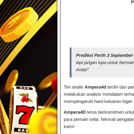
P
Prediksi Perth 3 September 
tapi jangan lupa untuk berma
Anda!”
Tim analis
Ampera4d
terdiri dari p
melakukan analisis mendalam terhada
mempengaruhi hasil keluaran togel.
Ampera4D
terus berkomitmen untuk
para pemain setia. Nikmati penga
kami!