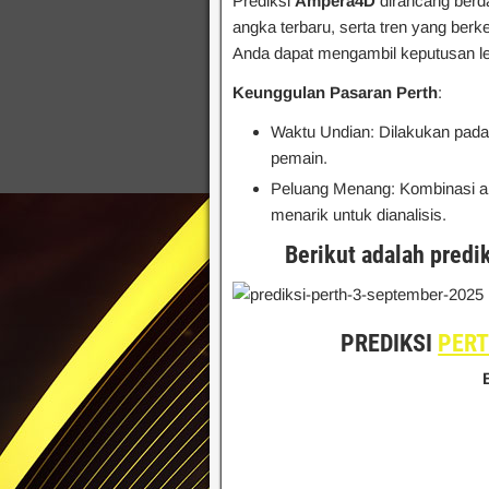
Prediksi
Ampera4D
dirancang berda
angka terbaru, serta tren yang ber
Anda dapat mengambil keputusan leb
Keunggulan Pasaran Perth
:
Waktu Undian: Dilakukan pada 
pemain.
Peluang Menang: Kombinasi an
menarik untuk dianalisis.
Berikut adalah predi
PREDIKSI
PER