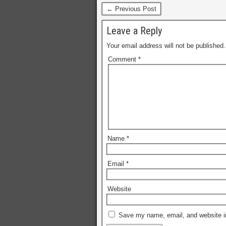
← Previous Post
Leave a Reply
Your email address will not be published.
Comment
*
Name
*
Email
*
Website
Save my name, email, and website in