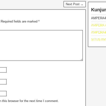
Next Post →
Kunju
AMPERA4
Required fields are marked
*
AMPERA 
AMPERA4
SITUS A
 this browser for the next time I comment.