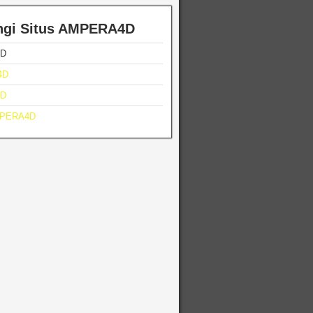
ngi Situs AMPERA4D
D
4D
D
MPERA4D