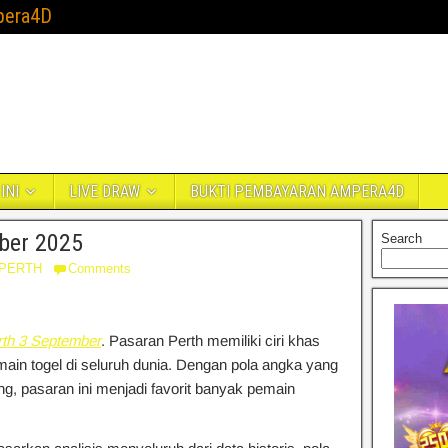
mpera4D
INI
LIVE DRAW
BUKTI PEMBAYARAN AMPERA4D
mber 2025
Search
 PERTH
Comments
rth 3 September
. Pasaran Perth memiliki ciri khas
in togel di seluruh dunia. Dengan pola angka yang
g, pasaran ini menjadi favorit banyak pemain