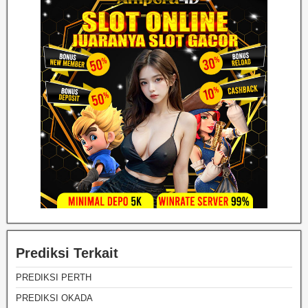
Prediksi Terkait
PREDIKSI PERTH
PREDIKSI OKADA