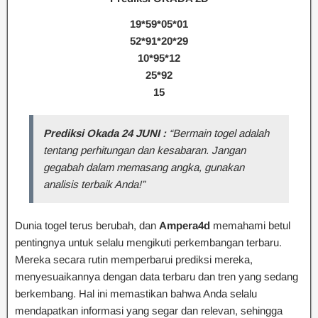
19*59*05*01
52*91
*20*29
10*95*12
25*92
15
Prediksi Okada 24 JUNI :
“Bermain togel adalah
tentang perhitungan dan kesabaran. Jangan
gegabah dalam memasang angka, gunakan
analisis terbaik Anda!”
Dunia togel terus berubah, dan
Ampera4d
memahami betul
pentingnya untuk selalu mengikuti perkembangan terbaru.
Mereka secara rutin memperbarui prediksi mereka,
menyesuaikannya dengan data terbaru dan tren yang sedang
berkembang. Hal ini memastikan bahwa Anda selalu
mendapatkan informasi yang segar dan relevan, sehingga