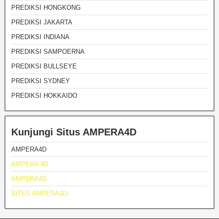
PREDIKSI HONGKONG
PREDIKSI JAKARTA
PREDIKSI INDIANA
PREDIKSI SAMPOERNA
PREDIKSI BULLSEYE
PREDIKSI SYDNEY
PREDIKSI HOKKAIDO
Kunjungi Situs AMPERA4D
AMPERA4D
AMPERA 4D
AMPERA4D
SITUS AMPERA4D