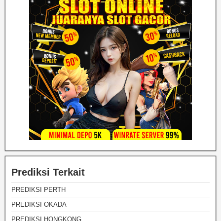
Prediksi Terkait
PREDIKSI PERTH
PREDIKSI OKADA
PREDIKSI HONGKONG