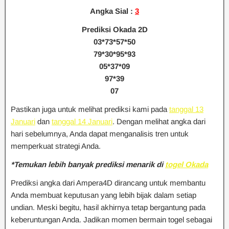
Angka Sial :
3
Prediksi Okada 2D
03*73*57*50
79*30*95*93
05*37*09
97*39
07
Pastikan juga untuk melihat prediksi kami pada
tanggal 13
Januari
dan
tanggal 14 Januari
. Dengan melihat angka dari
hari sebelumnya, Anda dapat menganalisis tren untuk
memperkuat strategi Anda.
*
Temukan lebih banyak prediksi menarik di
togel Okada
Prediksi angka dari Ampera4D dirancang untuk membantu
Anda membuat keputusan yang lebih bijak dalam setiap
undian. Meski begitu, hasil akhirnya tetap bergantung pada
keberuntungan Anda. Jadikan momen bermain togel sebagai