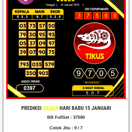
PREDIKSI
OKADA
HARI RABU 15 JANUARI
BB FullSet : 37590
Colok Jitu : 9 / 7