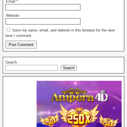
Email
*
Website
Save my name, email, and website in this browser for the next
time I comment.
Search
Search