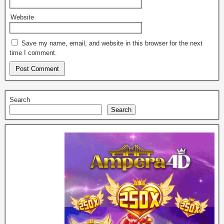
Website
Save my name, email, and website in this browser for the next
time I comment.
Search
Search