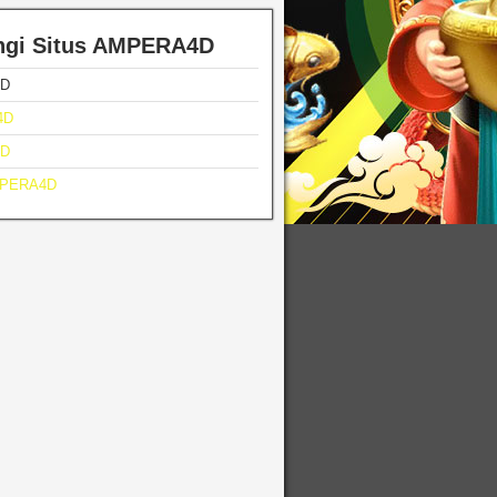
ngi Situs AMPERA4D
D
4D
D
MPERA4D