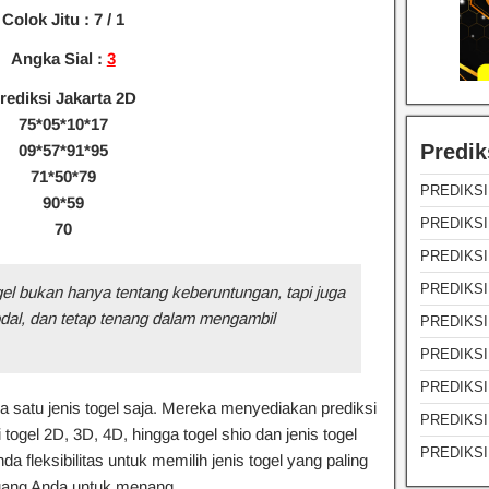
Colok Jitu : 7
/ 1
Angka Sial :
3
rediksi Jakarta 2D
75*05*10*17
Predik
09*57*91*95
71*50*79
PREDIKSI
90*59
PREDIKS
70
PREDIKS
PREDIKSI
el bukan hanya tentang keberuntungan, tapi juga
modal, dan tetap tenang dalam mengambil
PREDIKSI
PREDIKS
PREDIKSI
a satu jenis togel saja. Mereka menyediakan prediksi
PREDIKS
i togel 2D, 3D, 4D, hingga togel shio dan jenis togel
PREDIKS
da fleksibilitas untuk memilih jenis togel yang paling
uang Anda untuk menang.