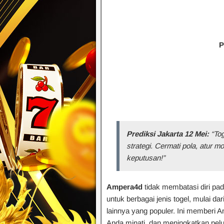
P
Prediksi Jakarta 12 Mei:
“Tog
strategi. Cermati pola, atur 
keputusan!”
Ampera4d
tidak membatasi diri pad
untuk berbagai jenis togel, mulai dar
lainnya yang populer. Ini memberi An
Anda minati, dan meningkatkan pel