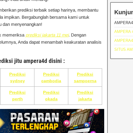
erikan prediksi terbaik setiap harinya, membantu
Kunju
 impikan. Bergabunglah bersama kami untuk
AMPERA4
ru dan menyenangkan!
AMPERA 
uk memeriksa
prediksi jakarta 11 mei
. Dengan
AMPERA4
belumnya, Anda dapat menambah keakuratan analisis
SITUS A
diksi jitu ampera4d disini :
Prediksi
Prediksi
Prediksi
sydney
cambodia
sampoerna
Prediksi
Prediksi
Prediksi
perth
okada
jakarta