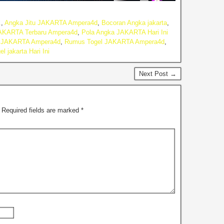
.
,
Angka Jitu JAKARTA Ampera4d
,
Bocoran Angka jakarta
,
JAKARTA Terbaru Ampera4d
,
Pola Angka JAKARTA Hari Ini
t JAKARTA Ampera4d
,
Rumus Togel JAKARTA Ampera4d
,
el jakarta Hari Ini
Next Post →
Required fields are marked
*