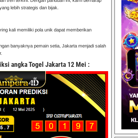
dan tren terkini. Dengan panduan ini, kami berharap
ng lebih strategis dan bijak.
ing kali memiliki pola unik dapat memberikan
ngan banyaknya pemain setia, Jakarta menjadi salah
r.
iksi angka Togel Jakarta 12 Mei :