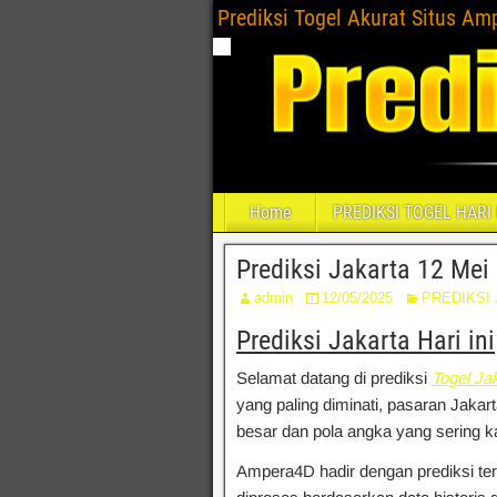
Prediksi Togel Akurat Situs A
Home
PREDIKSI TOGEL HARI 
Prediksi Jakarta 12 Mei
admin
12/05/2025
PREDIKSI
Prediksi Jakarta Hari ini
Selamat datang di prediksi
Togel Ja
yang paling diminati, pasaran Jaka
besar dan pola angka yang sering ka
Ampera4D hadir dengan prediksi te