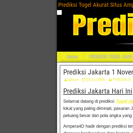
Prediksi Togel Akurat Situs A
Home
PREDIKSI TOGEL HARI 
Prediksi Jakarta 1 Nov
admin
01/11/2025
PREDIKSI
Prediksi Jakarta Hari Ini
Selamat datang di prediksi
Togel
Ja
lokal yang paling diminati, pasaran
peluang besar dan pola angka yang 
Ampera4D hadir dengan prediksi te