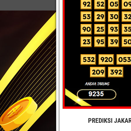
PREDIKSI JAKA