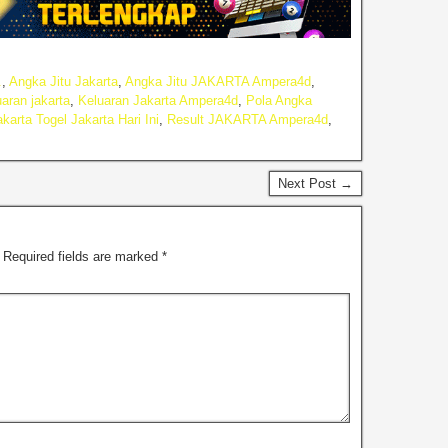
.
,
Angka Jitu Jakarta
,
Angka Jitu JAKARTA Ampera4d
,
aran jakarta
,
Keluaran Jakarta Ampera4d
,
Pola Angka
akarta Togel Jakarta Hari Ini
,
Result JAKARTA Ampera4d
,
Next Post →
Required fields are marked
*