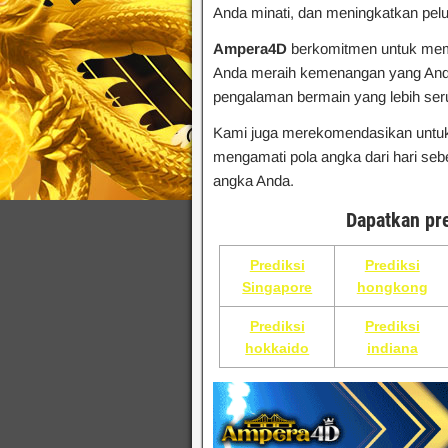
Anda minati, dan meningkatkan pel
Ampera4D
berkomitmen untuk memb
Anda meraih kemenangan yang Anda
pengalaman bermain yang lebih se
Kami juga merekomendasikan unt
mengamati pola angka dari hari se
angka Anda.
Dapatkan pre
Prediksi
Prediksi
Singapore
hongkong
Prediksi
Prediksi
hokkaido
indiana