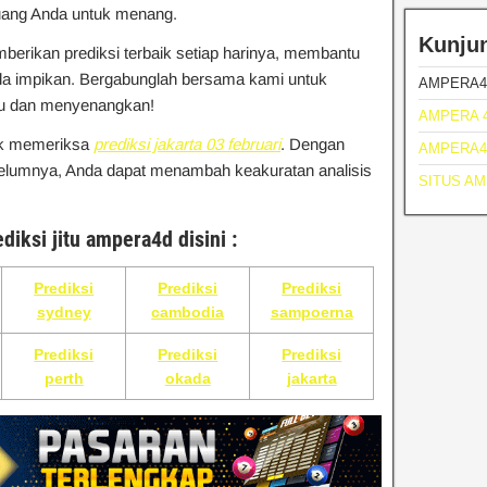
uang Anda untuk menang.
Kunju
erikan prediksi terbaik setiap harinya, membantu
 impikan. Bergabunglah bersama kami untuk
AMPERA4
ru dan menyenangkan!
AMPERA 
uk memeriksa
prediksi jakarta 03 februari
. Dengan
AMPERA4
belumnya, Anda dapat menambah keakuratan analisis
SITUS A
diksi jitu ampera4d disini :
Prediksi
Prediksi
Prediksi
sydney
cambodia
sampoerna
Prediksi
Prediksi
Prediksi
perth
okada
jakarta