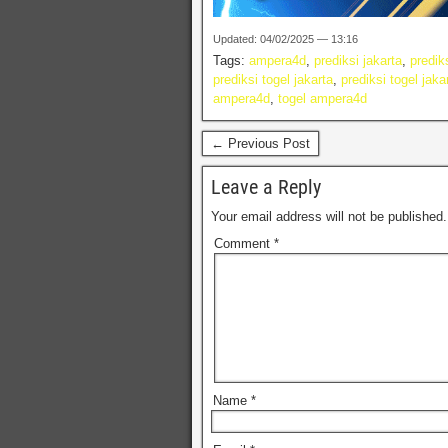
Updated: 04/02/2025 — 13:16
Tags:
ampera4d
,
prediksi jakarta
,
prediks
prediksi togel jakarta
,
prediksi togel jak
ampera4d
,
togel ampera4d
← Previous Post
Leave a Reply
Your email address will not be published.
Comment
*
Name
*