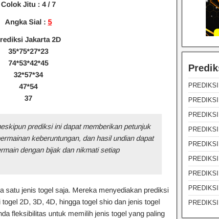
Colok Jitu : 4
/ 7
Angka Sial :
5
rediksi Jakarta 2D
35*75*27*23
74*53*42*45
Predik
32*57*34
PREDIKSI
47*54
37
PREDIKS
PREDIKS
eskipun prediksi ini dapat memberikan petunjuk
PREDIKSI
permainan keberuntungan, dan hasil undian dapat
PREDIKSI
ermain dengan bijak dan nikmati setiap
PREDIKS
PREDIKSI
PREDIKS
a satu jenis togel saja. Mereka menyediakan prediksi
i togel 2D, 3D, 4D, hingga togel shio dan jenis togel
PREDIKS
da fleksibilitas untuk memilih jenis togel yang paling