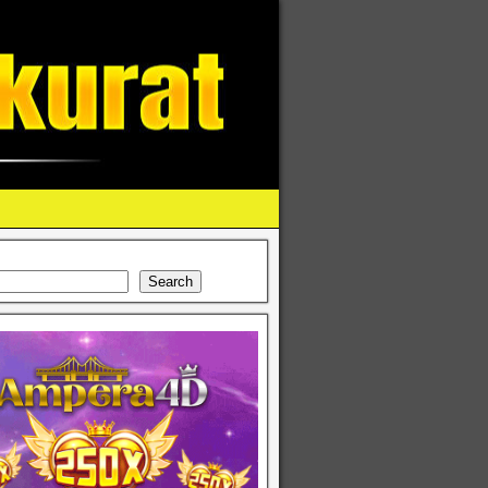
Search