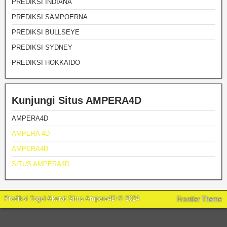
PREDIKSI INDIANA
PREDIKSI SAMPOERNA
PREDIKSI BULLSEYE
PREDIKSI SYDNEY
PREDIKSI HOKKAIDO
Kunjungi Situs AMPERA4D
AMPERA4D
AMPERA 4D
AMPERA4D
SITUS AMPERA4D
Prediksi Togel Akurat Situs Ampera4D © 2024
Frontier Theme