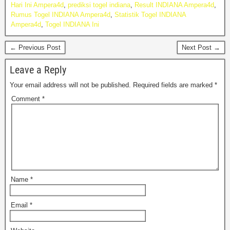
Hari Ini Ampera4d
,
prediksi togel indiana
,
Result INDIANA Ampera4d
,
Rumus Togel INDIANA Ampera4d
,
Statistik Togel INDIANA
Ampera4d
,
Togel INDIANA Ini
← Previous Post
Next Post →
Leave a Reply
Your email address will not be published.
Required fields are marked
*
Comment
*
Name
*
Email
*