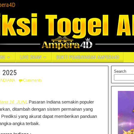
mpera4D
INI
LIVE DRAW
BUKTI PEMBAYARAN AMPERA4D
I 2025
Search
INDIANA
Comments
diana 16 JUNI
. Pasaran Indiana semakin populer
arkan, ditambah dengan sistem permainan yang
 Prediksi yang akurat dapat memberikan panduan
angka-angka terbaik.