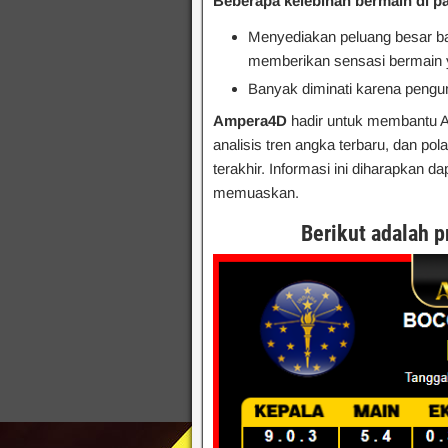
Beberapa kelebihan bermain di pa
Menyediakan peluang besar ba
memberikan sensasi bermain 
Banyak diminati karena pengun
Ampera4D
hadir untuk membantu An
analisis tren angka terbaru, dan p
terakhir. Informasi ini diharapkan 
memuaskan.
Berikut adalah p