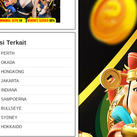
si Terkait
 PERTH
I OKADA
I HONGKONG
 JAKARTA
 INDIANA
I SAMPOERNA
 BULLSEYE
I SYDNEY
I HOKKAIDO