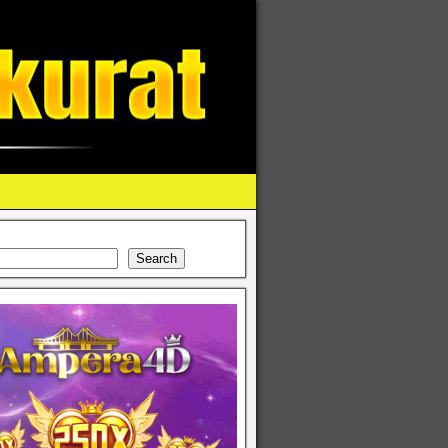
Search