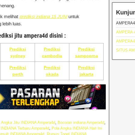
menang.
Kunju
uk melihat
prediksi indiana 15 JUNI
untuk
AMPERA4
lebih luas.
AMPERA 
diksi jitu ampera4d disini :
AMPERA4
Prediksi
Prediksi
Prediksi
SITUS A
sydney
cambodia
sampoerna
Prediksi
Prediksi
Prediksi
perth
okada
jakarta
,
Angka Jitu INDIANA Ampera4d
,
Bocoran indiana Ampera4d
,
l INDIANA Terbaru Ampera4d
,
Pola Angka INDIANA Hari Ini
esult INDIANA Ampera4d
,
Rumus Togel INDIANA