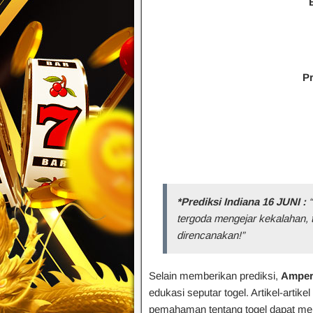
P
*Prediksi Indiana 16 JUNI :
“
tergoda mengejar kekalahan, 
direncanakan!”
Selain memberikan prediksi,
Amper
edukasi seputar togel. Artikel-artike
pemahaman tentang togel dapat me