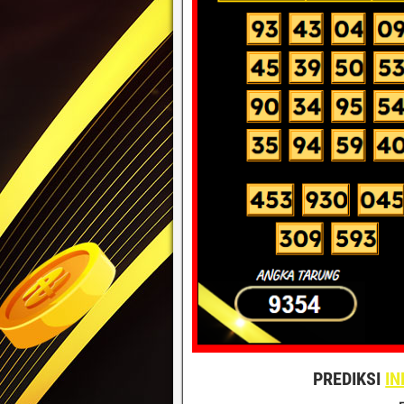
PREDIKSI
IN