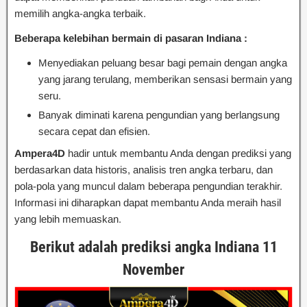
memilih angka-angka terbaik.
Beberapa kelebihan bermain di pasaran Indiana :
Menyediakan peluang besar bagi pemain dengan angka
yang jarang terulang, memberikan sensasi bermain yang
seru.
Banyak diminati karena pengundian yang berlangsung
secara cepat dan efisien.
Ampera4D
hadir untuk membantu Anda dengan prediksi yang
berdasarkan data historis, analisis tren angka terbaru, dan
pola-pola yang muncul dalam beberapa pengundian terakhir.
Informasi ini diharapkan dapat membantu Anda meraih hasil
yang lebih memuaskan.
Berikut adalah prediksi angka Indiana 11
November