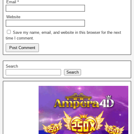
Email
*
Website
Save my name, email, and website in this browser for the next
time I comment.
Search
Search