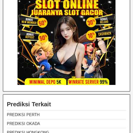
Prediksi Terkait
PREDIKSI PERTH
PREDIKSI OKADA
PREDIKSI HONGKONG