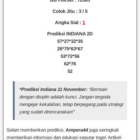
Colok Jitu : 3 / 5
Angka Sial :
1
Prediksi INDIANA 2D
57*27*32*35
26*75*63*67
53*72*56
62*76
52
*Prediksi Indiana 11 November:
“Bermain
dengan disiplin adalah kunci. Jangan tergoda
mengejar kekalahan, tetap berpegang pada strategi
yang sudah direncanakan!”
Selain memberikan prediksi,
Ampera4d
juga seringkali
memberikan informasi dan edukasi seputar togel. Artikel-