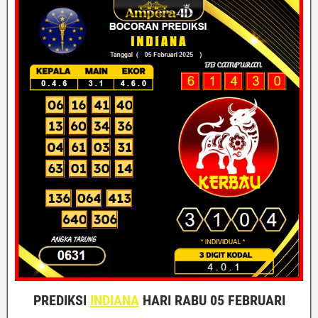
PREDIKSI
INDIANA
HARI RABU 05 FEBRUARI