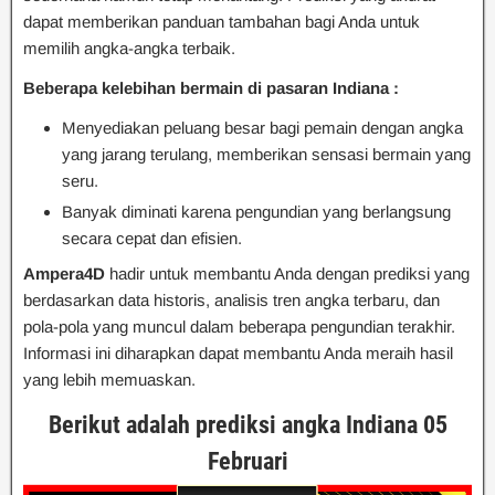
dapat memberikan panduan tambahan bagi Anda untuk
memilih angka-angka terbaik.
Beberapa kelebihan bermain di pasaran Indiana :
Menyediakan peluang besar bagi pemain dengan angka
yang jarang terulang, memberikan sensasi bermain yang
seru.
Banyak diminati karena pengundian yang berlangsung
secara cepat dan efisien.
Ampera4D
hadir untuk membantu Anda dengan prediksi yang
berdasarkan data historis, analisis tren angka terbaru, dan
pola-pola yang muncul dalam beberapa pengundian terakhir.
Informasi ini diharapkan dapat membantu Anda meraih hasil
yang lebih memuaskan.
Berikut adalah prediksi angka Indiana 05
Februari