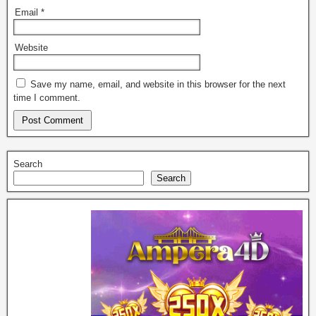
Email
*
Website
Save my name, email, and website in this browser for the next
time I comment.
Search
Search