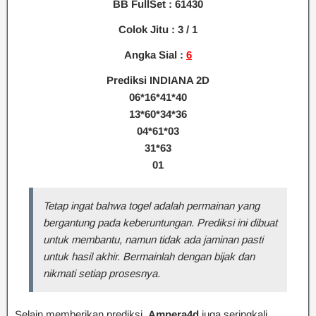
BB FullSet : 61430
Colok Jitu : 3 / 1
Angka Sial :
6
Prediksi INDIANA 2D
06*16*41*40
13*60*34*36
04*61*03
31*63
01
Tetap ingat bahwa togel adalah permainan yang
bergantung pada keberuntungan. Prediksi ini dibuat
untuk membantu, namun tidak ada jaminan pasti
untuk hasil akhir. Bermainlah dengan bijak dan
nikmati setiap prosesnya.
Selain memberikan prediksi,
Ampera4d
juga seringkali