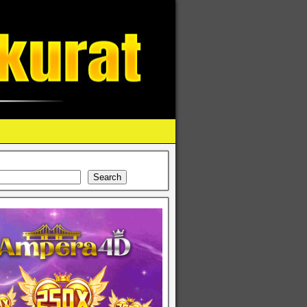
Search