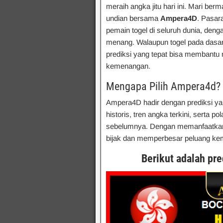
meraih angka jitu hari ini. Mari ber
undian bersama
Ampera4D
. Pasar
pemain togel di seluruh dunia, den
menang. Walaupun togel pada dasa
prediksi yang tepat bisa membantu
kemenangan.
Mengapa Pilih Ampera4d?
Ampera4D hadir dengan prediksi yang
historis, tren angka terkini, serta
sebelumnya. Dengan memanfaatkan i
bijak dan memperbesar peluang k
Berikut adalah pr