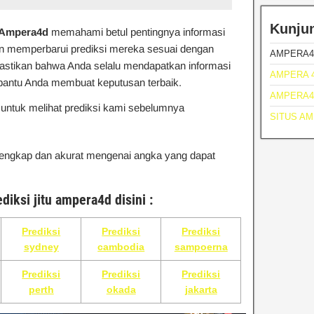
Kunju
Ampera4d
memahami betul pentingnya informasi
in memperbarui prediksi mereka sesuai dengan
AMPERA4
astikan bahwa Anda selalu mendapatkan informasi
AMPERA 
bantu Anda membuat keputusan terbaik.
AMPERA4
 untuk melihat prediksi kami sebelumnya
SITUS A
lengkap dan akurat mengenai angka yang dapat
diksi jitu ampera4d disini :
Prediksi
Prediksi
Prediksi
sydney
cambodia
sampoerna
Prediksi
Prediksi
Prediksi
perth
okada
jakarta