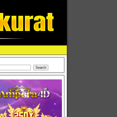
Search