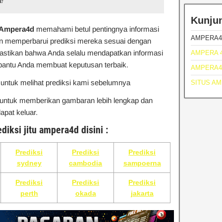
!”
Kunju
Ampera4d
memahami betul pentingnya informasi
AMPERA4
in memperbarui prediksi mereka sesuai dengan
astikan bahwa Anda selalu mendapatkan informasi
AMPERA 
bantu Anda membuat keputusan terbaik.
AMPERA4
 untuk melihat prediksi kami sebelumnya
SITUS A
untuk memberikan gambaran lebih lengkap dan
apat keluar.
diksi jitu ampera4d disini :
Prediksi
Prediksi
Prediksi
sydney
cambodia
sampoerna
Prediksi
Prediksi
Prediksi
perth
okada
jakarta