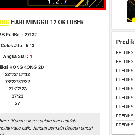
ONG
HARI MINGGU 12 OKTOBER
BB FullSet : 27132
Predik
Colok Jitu : 5 / 3
PREDIKSI
Angka Sial :
4
PREDIKS
diksi HONGKONG 2D
PREDIKS
22*72*17*12
PREDIKSI
73*22*31*32
21*27*23
PREDIKSI
37*23
PREDIKS
27
PREDIKSI
PREDIKS
er :
“Kunci sukses dalam togel adalah
PREDIKS
modal yang baik. Jangan bermain dengan emosi,