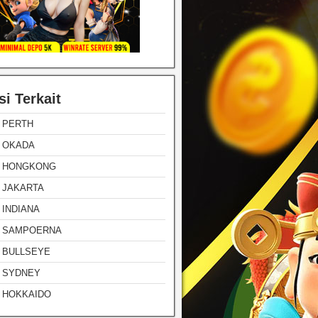
si Terkait
 PERTH
I OKADA
I HONGKONG
 JAKARTA
 INDIANA
I SAMPOERNA
 BULLSEYE
I SYDNEY
I HOKKAIDO