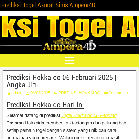
Prediksi Togel Akurat Situs Ampera4D
Prediksi Hokkaido 06 Februari 2025 |
Angka Jitu
admin
06/02/2025
PREDIKSI HOKKAIDO
Comments
Prediksi Hokkaido Hari Ini
Selamat datang di prediksi
Togel Hokkaido 06 Februari
.
Pasaran Hokkaido memberikan tantangan dan peluang bagi
setiap pemain togel dengan sistem yang unik dan cara
permainan yang menarik. Walaupun kemenangan masih