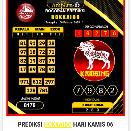
PREDIKSI
HOKKAIDO
HARI KAMIS 06