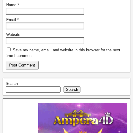
Name
*
Email
*
Website
Save my name, email, and website in this browser for the next
time I comment.
Search
Search