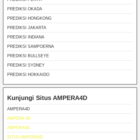
PREDIKSI OKADA
PREDIKSI HONGKONG
PREDIKSI JAKARTA
PREDIKSI INDIANA
PREDIKSI SAMPOERNA
PREDIKSI BULLSEYE
PREDIKSI SYDNEY
PREDIKSI HOKKAIDO
Kunjungi Situs AMPERA4D
AMPERA4D
AMPERA 4D
AMPERA4D
SITUS AMPERA4D