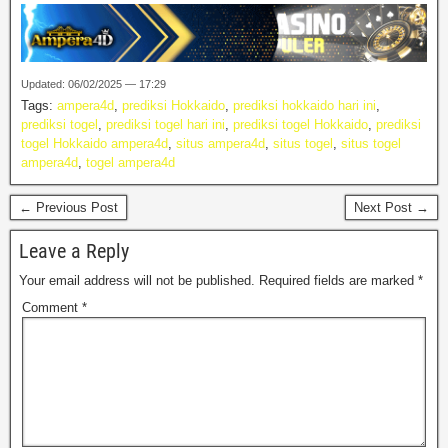
Updated: 06/02/2025 — 17:29
Tags:
ampera4d
,
prediksi Hokkaido
,
prediksi hokkaido hari ini
,
prediksi togel
,
prediksi togel hari ini
,
prediksi togel Hokkaido
,
prediksi
togel Hokkaido ampera4d
,
situs ampera4d
,
situs togel
,
situs togel
ampera4d
,
togel ampera4d
← Previous Post
Next Post →
Leave a Reply
Your email address will not be published.
Required fields are marked
*
Comment
*