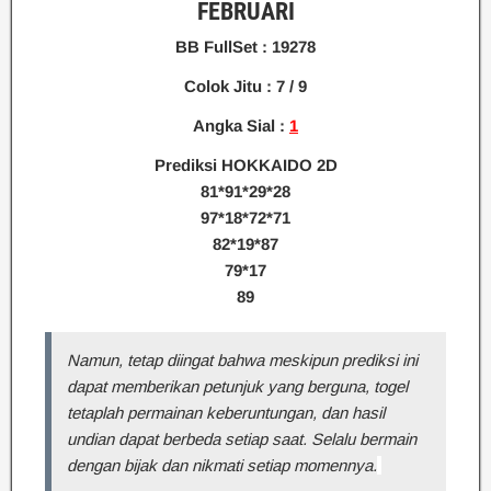
FEBRUARI
BB FullSet : 19278
Colok Jitu : 7
/ 9
Angka Sial :
1
Prediksi HOKKAIDO 2D
81*91*29*28
97*18*72*71
82*19*87
79*17
89
Namun, tetap diingat bahwa meskipun prediksi ini
dapat memberikan petunjuk yang berguna, togel
tetaplah permainan keberuntungan, dan hasil
undian dapat berbeda setiap saat. Selalu bermain
dengan bijak dan nikmati setiap momennya.