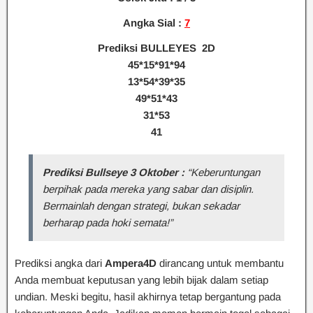
Angka Sial :
7
Prediksi BULLEYES 2D
45*15*91*94
13*54*39*35
49*51*43
31*53
41
Prediksi Bullseye 3 Oktober :
“Keberuntungan
berpihak pada mereka yang sabar dan disiplin.
Bermainlah dengan strategi, bukan sekadar
berharap pada hoki semata!”
Prediksi angka dari
Ampera4D
dirancang untuk membantu
Anda membuat keputusan yang lebih bijak dalam setiap
undian. Meski begitu, hasil akhirnya tetap bergantung pada