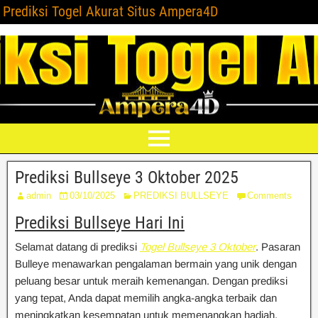
Prediksi Togel Akurat Situs Ampera4D
Prediksi Bullseye 3 Oktober 2025
admin
03/10/2025
PREDIKSI BULLSEYE
Comments
Prediksi Bullseye Hari Ini
Selamat datang di prediksi
Togel Bullseye 3 Oktober
. Pasaran
Bulleye menawarkan pengalaman bermain yang unik dengan
peluang besar untuk meraih kemenangan. Dengan prediksi
yang tepat, Anda dapat memilih angka-angka terbaik dan
meningkatkan kesempatan untuk memenangkan hadiah.