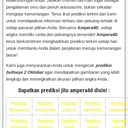
keberuntungan Anda. Jadikan momen bermain togel sebagai
pengalaman seru dan penuh antusiasme, bukan sekadar
mengejar kemenangan. Terus ikuti prediksi terkini dari kami
untuk mendapatkan informasi terbaru dan peluang terbaik di
setiap pasaran pilihan Anda. Bersama
Ampera4D
, setiap
angka memiliki cerita dan peluangnya tersendiri!
Ampera4D
terus berkomitmen menghadirkan prediksi terkini setiap hari
untuk membantu Anda dalam perjalanan menuju kemenangan
besar!
Kami juga menyarankan Anda untuk mengecek
prediksi
bullseye 2 Oktober
agar mendapatkan gambaran yang lebih
lengkap dan meningkatkan akurasi pilihan angka Anda.
Dapatkan prediksi jitu ampera4d disini :
Prediksi
Prediksi
Prediksi
Prediksi
Prediksi
Singapore
hongkong
sydney
cambodia
sampoern
Prediksi
Prediksi
Prediksi
Prediksi
Prediksi
hokkaido
indiana
perth
okada
jakarta