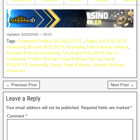
Updated: 02/10/2025 — 20:57
Tags:
Ampera4d Prediksi Jitu BULLSEYE.
,
Angka Jitu BULLSEYE
Ampera4d
,
Bocoran BULLSEYE Ampera4d
,
Data Keluaran bullseye
,
Keluaran Bullseye Ampera4d
,
Pola Angka BULLSEYE Hari Ini
Ampera4d
,
Prediksi Bullseye Togel Bullseye Hari Ini
,
Result
BULLSEYE Ampera4d
,
Rumus Togel Bullseye
,
Statistik Bullseye
Ampera4d
← Previous Post
Next Post →
Leave a Reply
Your email address will not be published.
Required fields are marked
*
Comment
*