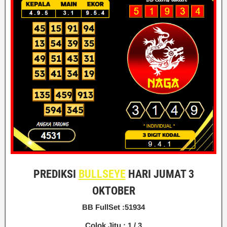
PREDIKSI
BULLSEYE
HARI JUMAT 3
OKTOBER
BB FullSet :51934
Colok Jitu : 1 / 3