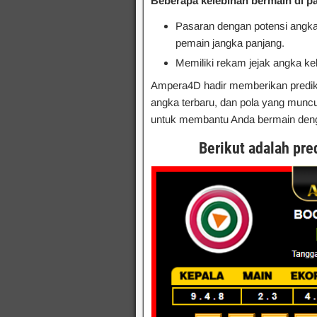
Beberapa kelebihan bermain di pa
Pasaran dengan potensi angka
pemain jangka panjang.
Memiliki rekam jejak angka k
Ampera4D hadir memberikan prediksi y
angka terbaru, dan pola yang muncul
untuk membantu Anda bermain dengan
Berikut adalah pre