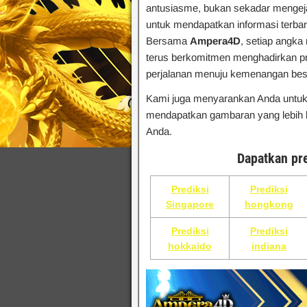
antusiasme, bukan sekadar mengejar
untuk mendapatkan informasi terbaru
Bersama
Ampera4D
, setiap angka 
terus berkomitmen menghadirkan pre
perjalanan menuju kemenangan bes
Kami juga menyarankan Anda unt
mendapatkan gambaran yang lebih l
Anda.
Dapatkan pre
Prediksi
Prediksi
Singapore
hongkong
Prediksi
Prediksi
hokkaido
indiana