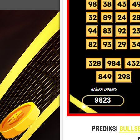
PREDIKSI
BULLS