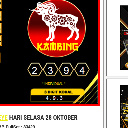
EYE
HARI SELASA 28 OKTOBER
BB FullSet : 83429