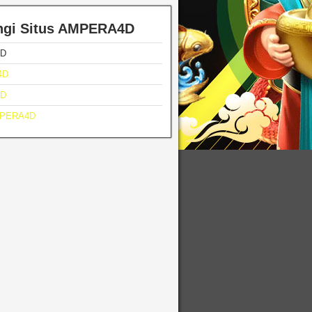
ngi Situs AMPERA4D
D
4D
D
MPERA4D