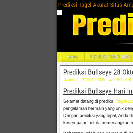
Prediksi Togel Akurat Situs A
Home
PREDIKSI TOGEL HARI 
Prediksi Bullseye 28 Ok
admin
28/10/2025
PREDIKSI
Prediksi Bullseye Hari In
Selamat datang di prediksi
Togel Bu
pengalaman bermain yang unik den
Dengan prediksi yang tepat, Anda 
kesempatan untuk memenangkan h