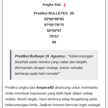
Angka Sial :
3
Prediksi BULLEYES 2D
55*95*89*85
97*55*78*75
58*59*57
79*57
59
Prediksi Bullseye 15 Agustus :
“Keberuntungan
berpihak pada mereka yang sabar dan disiplin.
Bermainlah dengan strategi, bukan sekadar
berharap pada hoki semata!”
Prediksi angka dari
Ampera4D
dirancang untuk membantu
Anda membuat keputusan yang lebih bijak dalam setiap
undian. Meski begitu, hasil akhirnya tetap bergantung pada
keberuntungan Anda. Jadikan momen bermain togel sebagai