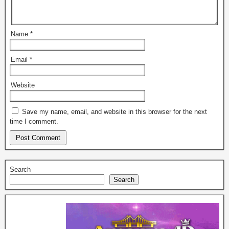
Name
*
Email
*
Website
Save my name, email, and website in this browser for the next
time I comment.
Search
Search