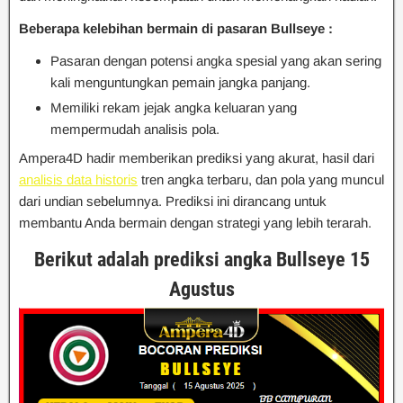
Beberapa kelebihan bermain di pasaran Bullseye :
Pasaran dengan potensi angka spesial yang akan sering
kali menguntungkan pemain jangka panjang.
Memiliki rekam jejak angka keluaran yang
mempermudah analisis pola.
Ampera4D hadir memberikan prediksi yang akurat, hasil dari
analisis data historis
tren angka terbaru, dan pola yang muncul
dari undian sebelumnya. Prediksi ini dirancang untuk
membantu Anda bermain dengan strategi yang lebih terarah.
Berikut adalah prediksi angka Bullseye 15
Agustus