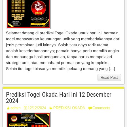
Selamat datang di prediksi Togel Okada untuk hari ini, bermain
togel menawarkan keuntungan unik yang membedakannya dari
jenis permainan judi lainnya. Salah satu daya tarik utama
adalah kesederhanaannya; pemain hanya perlu memilih angka
dan menunggu hasil pengundian, tanpa harus mempelajari
strategi rumit atau memahami permainan yang kompleks.
Selain itu, togel biasanya memiliki peluang menang yang […]
Read Post
Prediksi Togel Okada Hari Ini 12 Desember
2024
admin
12/12/2024
PREDIKSI OKADA
Comments