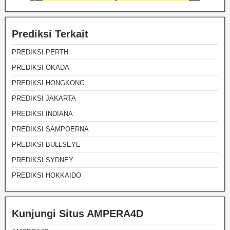
Prediksi Terkait
PREDIKSI PERTH
PREDIKSI OKADA
PREDIKSI HONGKONG
PREDIKSI JAKARTA
PREDIKSI INDIANA
PREDIKSI SAMPOERNA
PREDIKSI BULLSEYE
PREDIKSI SYDNEY
PREDIKSI HOKKAIDO
Kunjungi Situs AMPERA4D