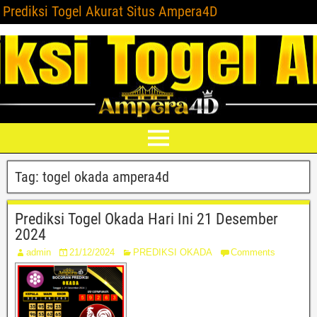
Prediksi Togel Akurat Situs Ampera4D
Tag:
togel okada ampera4d
Prediksi Togel Okada Hari Ini 21 Desember
2024
admin
21/12/2024
PREDIKSI OKADA
Comments