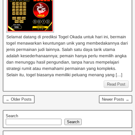
Selamat datang di prediksi Togel Okada untuk hari ini, bermain
togel menawarkan keuntungan unik yang membedakannya dari
jenis permainan judi lainnya. Salah satu daya tarik utama
adalah kesederhanaannya; pemain hanya perlu memilih angka
dan menunggu hasil pengundian, tanpa harus mempelajari
strategi rumit atau memahami permainan yang kompleks.
Selain itu, togel biasanya memiliki peluang menang yang […]
Read Post
← Older Posts
Newer Posts →
Search
Search