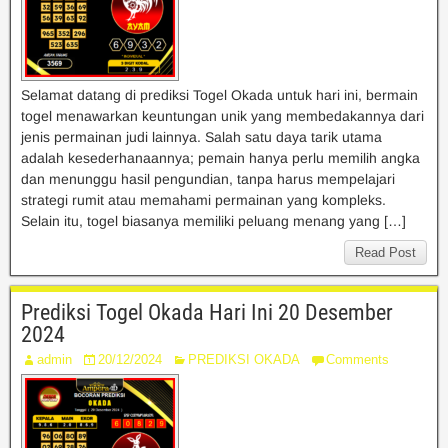
Selamat datang di prediksi Togel Okada untuk hari ini, bermain
togel menawarkan keuntungan unik yang membedakannya dari
jenis permainan judi lainnya. Salah satu daya tarik utama
adalah kesederhanaannya; pemain hanya perlu memilih angka
dan menunggu hasil pengundian, tanpa harus mempelajari
strategi rumit atau memahami permainan yang kompleks.
Selain itu, togel biasanya memiliki peluang menang yang […]
Read Post
Prediksi Togel Okada Hari Ini 20 Desember
2024
admin
20/12/2024
PREDIKSI OKADA
Comments