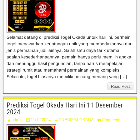
Selamat datang di prediksi Togel Okada untuk hari ini, bermain
togel menawarkan keuntungan unik yang membedakannya dari
jenis permainan judi lainnya. Salah satu daya tarik utama
adalah kesederhanaannya; pemain hanya perlu memilih angka
dan menunggu hasil pengundian, tanpa harus mempelajari
strategi rumit atau memahami permainan yang kompleks.
Selain itu, togel biasanya memiliki peluang menang yang […]
Read Post
Prediksi Togel Okada Hari Ini 11 Desember
2024
admin
11/12/2024
PREDIKSI OKADA
Comments