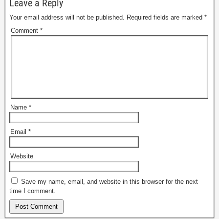
Leave a Reply
Your email address will not be published.
Required fields are marked
*
Comment
*
Name
*
Email
*
Website
Save my name, email, and website in this browser for the next
time I comment.