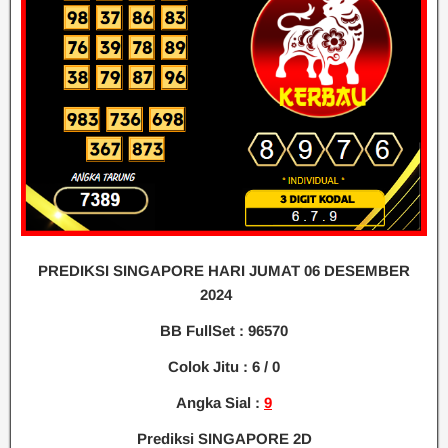
PREDIKSI SINGAPORE HARI JUMAT 06 DESEMBER
2024
BB FullSet : 96570
Colok Jitu : 6
/ 0
Angka Sial :
9
Prediksi SINGAPORE 2D