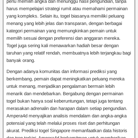
perlu memilih angka dan menunggu hasil pengundian, tanpa
harus mempelajari strategi rumit atau memahami permainan
yang kompleks. Selain itu, togel biasanya memiliki peluang
menang yang lebih jelas dan transparan, dengan berbagai
kategori permainan yang memungkinkan pemain untuk
memilih sesuai dengan preferensi dan anggaran mereka.
Togel juga sering kali menawarkan hadiah besar dengan
taruhan yang relatif rendah, membuatnya lebih terjangkau bagi
banyak orang.
Dengan adanya komunitas dan informasi prediksi yang
berkembang, pemain dapat meningkatkan peluang mereka
untuk menang, menjadikan pengalaman bermain lebih
menarik dan mendebarkan. Bergabung dengan permainan
togel bukan hanya soal keberuntungan, tetapi juga tentang
merasakan adrenalin dan harapan dalam setiap pengundian.
Ampera4d menyajikan analisis mendalam dan angka-angka
potensial yang telah melalui proses riset dan perhitungan
akurat. Prediksi togel Singapore memanfaatkan data historis
dan tren terkini, Ampera4d berkomitmen untuk memberikan