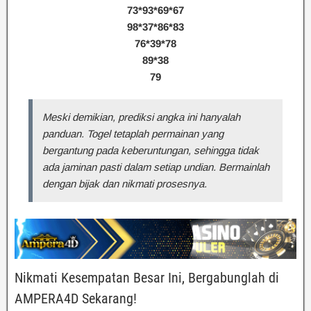
73*93*69*67
98*37*86*83
76*39*78
89*38
79
Meski demikian, prediksi angka ini hanyalah
panduan. Togel tetaplah permainan yang
bergantung pada keberuntungan, sehingga tidak
ada jaminan pasti dalam setiap undian. Bermainlah
dengan bijak dan nikmati prosesnya.
Nikmati Kesempatan Besar Ini, Bergabunglah di
AMPERA4D Sekarang!