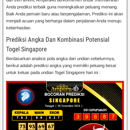
Anda prediksi terbaik guna meningkatkan peluang menang.
Baik Anda pemain baru atau berpengalaman, Prediksi ini akan
menjadi acuan yang berharga dalam perjalanan Anda menuju
keberhasilan.
Prediksi Angka Dan Kombinasi Potensial
Togel Singapore
Berdasarkan analisis pola angka dari undian sebelumnya,
berikut adalah prediksi angka yang memiliki peluang besar
untuk keluar pada undian Togel Singapore hari ini :