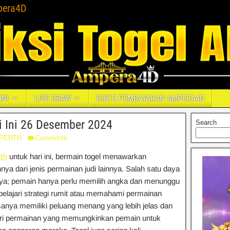
mpera4D
INI
LIVE DRAW
BUKTI PEMBAYARAN AMPERA4D
ri Ini 26 Desember 2024
Search
 PERTH
Comments
rth
untuk hari ini, bermain togel menawarkan
 dari jenis permainan judi lainnya. Salah satu daya
nya; pemain hanya perlu memilih angka dan menunggu
elajari strategi rumit atau memahami permainan
asanya memiliki peluang menang yang lebih jelas dan
ori permainan yang memungkinkan pemain untuk