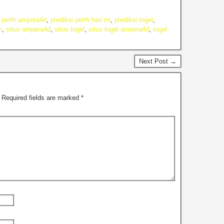
i perth ampera4d
,
prediksi perth hari ini
,
prediksi togel
,
h
,
situs ampera4d
,
situs togel
,
situs togel ampera4d
,
togel
Next Post →
Required fields are marked
*