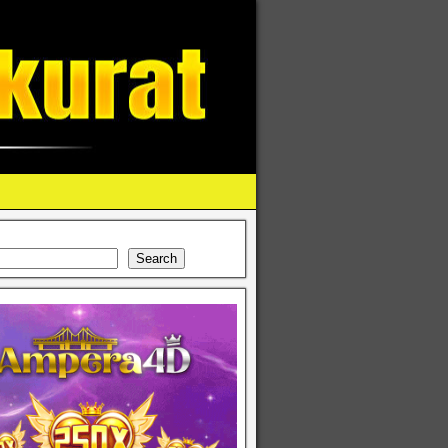
Search