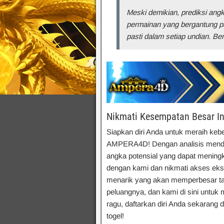
Meski demikian, prediksi angk
permainan yang bergantung p
pasti dalam setiap undian. Be
Nikmati Kesempatan Besar I
Siapkan diri Anda untuk meraih kebe
AMPERA4D! Dengan analisis mendal
angka potensial yang dapat mening
dengan kami dan nikmati akses ekskl
menarik yang akan memperbesar ta
peluangnya, dan kami di sini unt
ragu, daftarkan diri Anda sekarang 
togel!