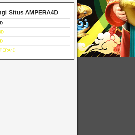
ngi Situs AMPERA4D
D
4D
D
MPERA4D