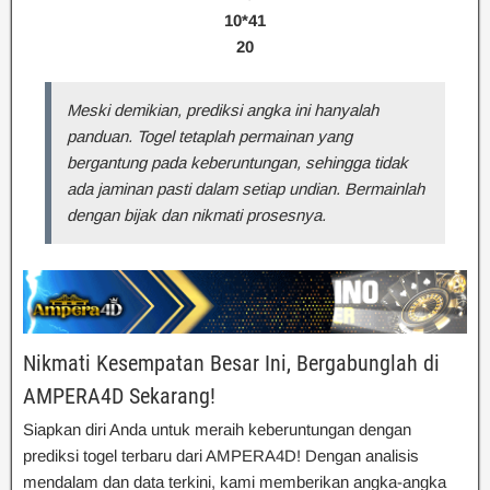
10*41
20
Meski demikian, prediksi angka ini hanyalah
panduan. Togel tetaplah permainan yang
bergantung pada keberuntungan, sehingga tidak
ada jaminan pasti dalam setiap undian. Bermainlah
dengan bijak dan nikmati prosesnya.
Nikmati Kesempatan Besar Ini, Bergabunglah di
AMPERA4D Sekarang!
Siapkan diri Anda untuk meraih keberuntungan dengan
prediksi togel terbaru dari AMPERA4D! Dengan analisis
mendalam dan data terkini, kami memberikan angka-angka