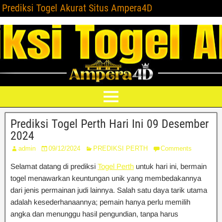
Prediksi Togel Akurat Situs Ampera4D
Prediksi Togel Perth Hari Ini 09 Desember
2024
admin
09/12/2024
PREDIKSI PERTH
Comments
Selamat datang di prediksi
Togel Perth
untuk hari ini, bermain
togel menawarkan keuntungan unik yang membedakannya
dari jenis permainan judi lainnya. Salah satu daya tarik utama
adalah kesederhanaannya; pemain hanya perlu memilih
angka dan menunggu hasil pengundian, tanpa harus