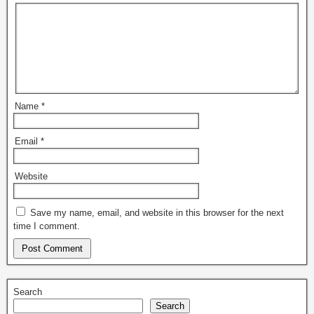
Name
*
Email
*
Website
Save my name, email, and website in this browser for the next
time I comment.
Search
Search