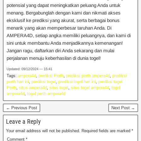
potensial yang dapat meningkatkan peluang Anda untuk
menang. Bergabunglah dengan kami dan nikmati akses
eksklusif ke prediksi yang akurat, serta berbagai bonus
menarik yang akan memperbesar taruhan Anda. Di
AMPERA4D, setiap angka memiliki peluangnya, dan kami di
sini untuk membantu Anda menjadikannya kemenangan!
Jangan ragu, daftarkan diri Anda sekarang dan mulai
perjalanan menuju keberhasilan di dunia togel!
Updated: 09/12/2024 — 15:41
Tags:
ampera4d
,
prediksi Perth
,
prediksi perth ampera4d
,
prediksi
perth hari ini
,
prediksi togel
,
prediksi togel hari ini
,
prediksi togel
Perth
,
situs ampera4d
,
situs togel
,
situs togel ampera4d
,
togel
ampera4d
,
togel perth ampera4d
← Previous Post
Next Post →
Leave a Reply
Your email address will not be published.
Required fields are marked
*
Comment
*