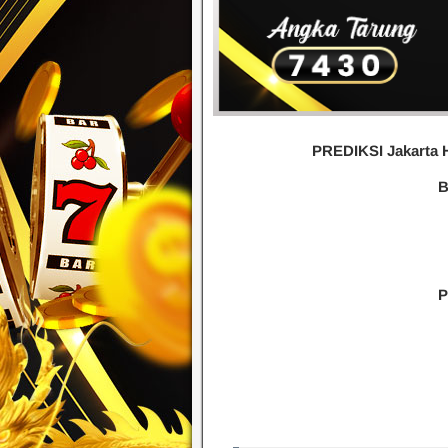
PREDIKSI Jakarta
B
P