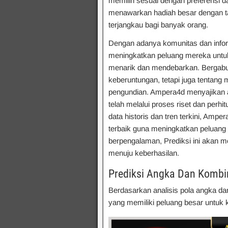
memilih sesuai dengan preferensi da
menawarkan hadiah besar dengan ta
terjangkau bagi banyak orang.
Dengan adanya komunitas dan infor
meningkatkan peluang mereka untu
menarik dan mendebarkan. Bergabu
keberuntungan, tetapi juga tentang
pengundian. Ampera4d menyajikan 
telah melalui proses riset dan perh
data historis dan tren terkini, Am
terbaik guna meningkatkan peluang
berpengalaman, Prediksi ini akan m
menuju keberhasilan.
Prediksi Angka Dan Kombin
Berdasarkan analisis pola angka dar
yang memiliki peluang besar untuk ke