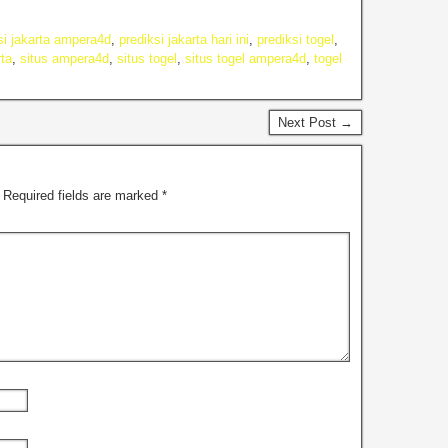
si jakarta ampera4d
,
prediksi jakarta hari ini
,
prediksi togel
,
rta
,
situs ampera4d
,
situs togel
,
situs togel ampera4d
,
togel
Next Post →
Required fields are marked
*