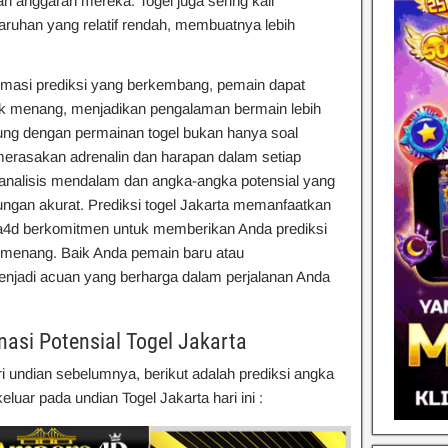
n anggaran mereka. Togel juga sering kali
ruhan yang relatif rendah, membuatnya lebih
masi prediksi yang berkembang, pemain dapat
k menang, menjadikan pengalaman bermain lebih
ng dengan permainan togel bukan hanya soal
 merasakan adrenalin dan harapan dalam setiap
analisis mendalam dan angka-angka potensial yang
itungan akurat. Prediksi togel Jakarta memanfaatkan
pera4d berkomitmen untuk memberikan Anda prediksi
 menang. Baik Anda pemain baru atau
enjadi acuan yang berharga dalam perjalanan Anda
asi Potensial Togel Jakarta
i undian sebelumnya, berikut adalah prediksi angka
luar pada undian Togel Jakarta hari ini :