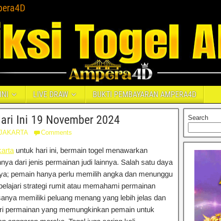
mpera4D
INI
LIVE DRAW
BUKTI PEMBAYARAN AMPERA4D
Hari Ini 19 November 2024
Search
 JAKARTA
Comments
karta
untuk hari ini, bermain togel menawarkan
 dari jenis permainan judi lainnya. Salah satu daya
nya; pemain hanya perlu memilih angka dan menunggu
elajari strategi rumit atau memahami permainan
asanya memiliki peluang menang yang lebih jelas dan
ori permainan yang memungkinkan pemain untuk