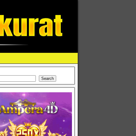
Search