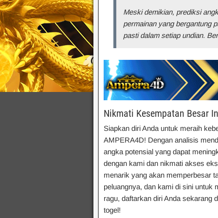
Meski demikian, prediksi angk
permainan yang bergantung p
pasti dalam setiap undian. Be
Nikmati Kesempatan Besar I
Siapkan diri Anda untuk meraih kebe
AMPERA4D! Dengan analisis mendal
angka potensial yang dapat mening
dengan kami dan nikmati akses ekskl
menarik yang akan memperbesar ta
peluangnya, dan kami di sini unt
ragu, daftarkan diri Anda sekarang 
togel!