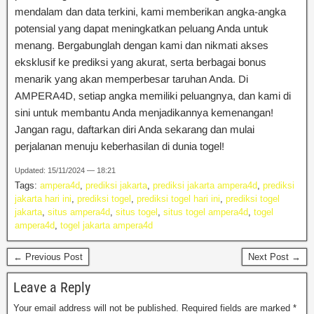
mendalam dan data terkini, kami memberikan angka-angka
potensial yang dapat meningkatkan peluang Anda untuk
menang. Bergabunglah dengan kami dan nikmati akses
eksklusif ke prediksi yang akurat, serta berbagai bonus
menarik yang akan memperbesar taruhan Anda. Di
AMPERA4D, setiap angka memiliki peluangnya, dan kami di
sini untuk membantu Anda menjadikannya kemenangan!
Jangan ragu, daftarkan diri Anda sekarang dan mulai
perjalanan menuju keberhasilan di dunia togel!
Updated: 15/11/2024 — 18:21
Tags:
ampera4d
,
prediksi jakarta
,
prediksi jakarta ampera4d
,
prediksi
jakarta hari ini
,
prediksi togel
,
prediksi togel hari ini
,
prediksi togel
jakarta
,
situs ampera4d
,
situs togel
,
situs togel ampera4d
,
togel
ampera4d
,
togel jakarta ampera4d
← Previous Post
Next Post →
Leave a Reply
Your email address will not be published.
Required fields are marked
*