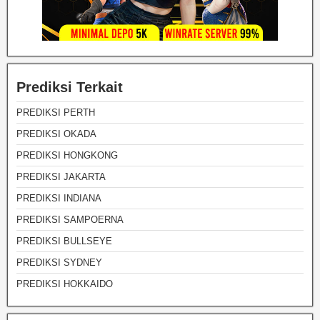
Prediksi Terkait
PREDIKSI PERTH
PREDIKSI OKADA
PREDIKSI HONGKONG
PREDIKSI JAKARTA
PREDIKSI INDIANA
PREDIKSI SAMPOERNA
PREDIKSI BULLSEYE
PREDIKSI SYDNEY
PREDIKSI HOKKAIDO