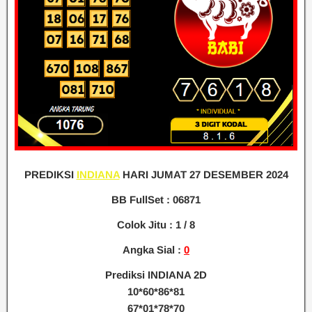
PREDIKSI
INDIANA
HARI JUMAT 27 DESEMBER 2024
BB FullSet : 06871
Colok Jitu : 1 / 8
Angka Sial :
0
Prediksi INDIANA 2D
10*60*86*81
67*01*78*70